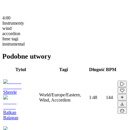
4:00
Instrumenty
wind
accordion
Inne tagi
instrumental
Podobne utwory
Tytuł
Tagi
Długość
BPM
Sherele
World/Europe/Eastern,
1:48
144
Wind, Accordion
Balkan
Balagan