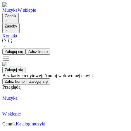
Muzyka
W sklepie
Cennik
Zasoby
Kontakt
🇵🇱
Zaloguj się
Załóż konto
Zaloguj się
Bez karty kredytowej. Anuluj w dowolnej chwili.
Załóż konto
Zaloguj się
Przeglądaj
Muzyka
W sklepie
Cennik
Katalog muzyki