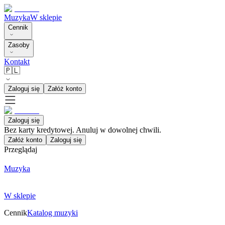
Muzyka
W sklepie
Cennik
Zasoby
Kontakt
🇵🇱
Zaloguj się
Załóż konto
Zaloguj się
Bez karty kredytowej. Anuluj w dowolnej chwili.
Załóż konto
Zaloguj się
Przeglądaj
Muzyka
W sklepie
Cennik
Katalog muzyki