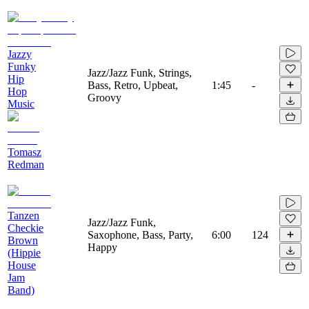
Jazzy
Funky
Jazz/Jazz Funk, Strings,
Hip
Bass, Retro, Upbeat,
1:45
-
Hop
Groovy
Music
Tomasz
Redman
Tanzen
Jazz/Jazz Funk,
Checkie
Saxophone, Bass, Party,
6:00
124
Brown
Happy
(Hippie
House
Jam
Band)