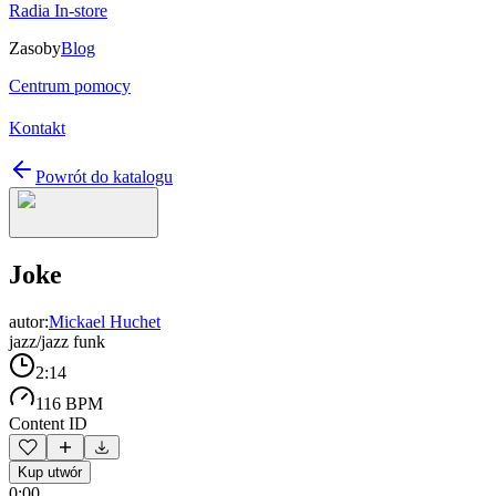
Radia In-store
Zasoby
Blog
Centrum pomocy
Kontakt
Powrót do katalogu
Joke
autor:
Mickael Huchet
jazz/jazz funk
2:14
116 BPM
Content ID
Kup utwór
0:00