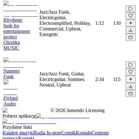
Jazz/Jazz Funk,
Electricguitar,
Rhythmic
Electroamplified, Holiday,
1:12
130
funk for
Commercial, Upbeat,
entertainment
Energetic
project
Olezhka
MUSIC
Summer
Jazz/Jazz Funk, Guitar,
Funk
Electricguitar, Summer,
2:34
115
Neutral, Upbeat
Flybird
Audio
©
2026
Jamendo Licensing
Pobierz aplikację
Przydatne linki
Katalog muzyki
Radia In-store
Cennik
Kontakt
Centrum
pomocy
Kontakt