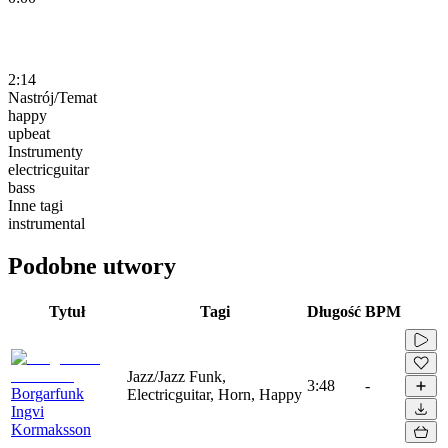
2:14
Nastrój/Temat
happy
upbeat
Instrumenty
electricguitar
bass
Inne tagi
instrumental
Podobne utwory
Tytuł
Tagi
Długość
BPM
Jazz/Jazz Funk,
3:48
-
Borgarfunk
Electricguitar, Horn, Happy
Ingvi
Kormaksson