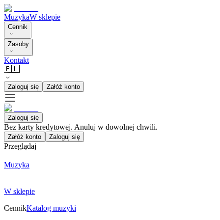
Muzyka
W sklepie
Cennik
Zasoby
Kontakt
🇵🇱
Zaloguj się
Załóż konto
Zaloguj się
Bez karty kredytowej. Anuluj w dowolnej chwili.
Załóż konto
Zaloguj się
Przeglądaj
Muzyka
W sklepie
Cennik
Katalog muzyki