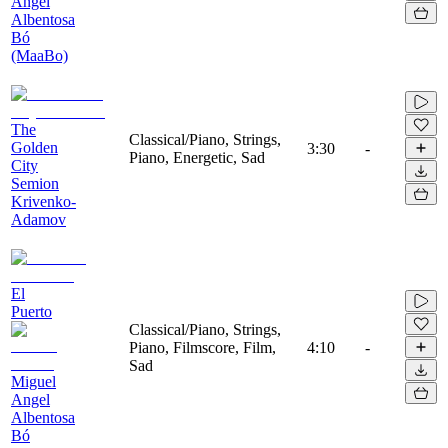
Angel
Albentosa
Bó
(MaaBo)
The
Classical/Piano, Strings,
Golden
3:30
-
Piano, Energetic, Sad
City
Semion
Krivenko-
Adamov
El
Puerto
Classical/Piano, Strings,
Piano, Filmscore, Film,
4:10
-
Sad
Miguel
Angel
Albentosa
Bó