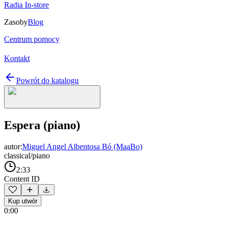
Radia In-store
Zasoby
Blog
Centrum pomocy
Kontakt
Powrót do katalogu
Espera (piano)
autor:
Miguel Angel Albentosa Bó (MaaBo)
classical/piano
2:33
Content ID
Kup utwór
0:00