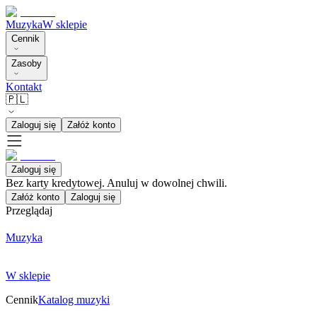
Muzyka
W sklepie
Cennik
Zasoby
Kontakt
🇵🇱
Zaloguj się
Załóż konto
Zaloguj się
Bez karty kredytowej. Anuluj w dowolnej chwili.
Załóż konto
Zaloguj się
Przeglądaj
Muzyka
W sklepie
Cennik
Katalog muzyki