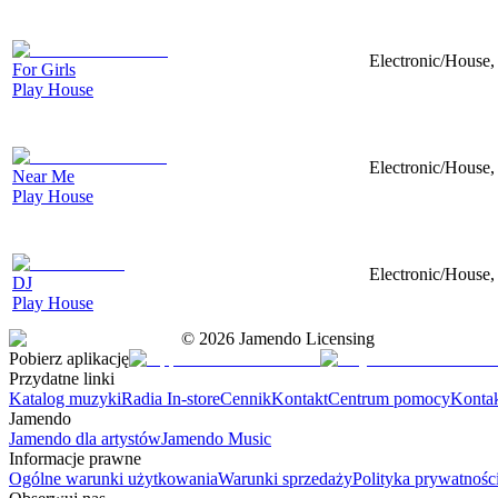
Electronic/House, 
For Girls
Play House
Electronic/House, 
Near Me
Play House
Electronic/House, 
DJ
Play House
©
2026
Jamendo Licensing
Pobierz aplikację
Przydatne linki
Katalog muzyki
Radia In-store
Cennik
Kontakt
Centrum pomocy
Konta
Jamendo
Jamendo dla artystów
Jamendo Music
Informacje prawne
Ogólne warunki użytkowania
Warunki sprzedaży
Polityka prywatnośc