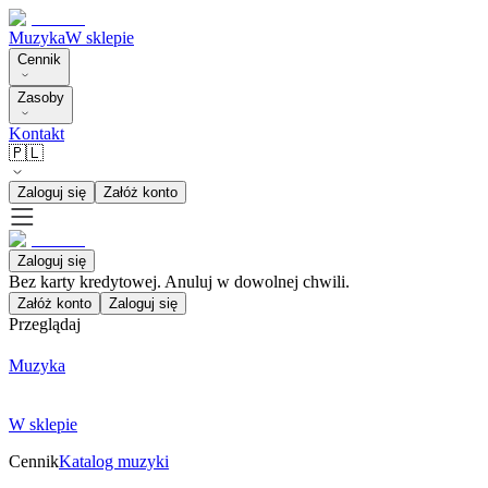
Muzyka
W sklepie
Cennik
Zasoby
Kontakt
🇵🇱
Zaloguj się
Załóż konto
Zaloguj się
Bez karty kredytowej. Anuluj w dowolnej chwili.
Załóż konto
Zaloguj się
Przeglądaj
Muzyka
W sklepie
Cennik
Katalog muzyki