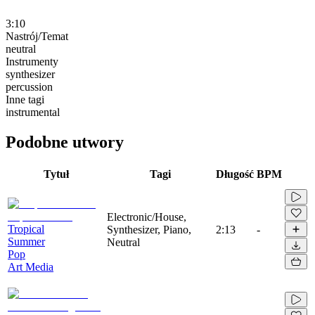
3:10
Nastrój/Temat
neutral
Instrumenty
synthesizer
percussion
Inne tagi
instrumental
Podobne utwory
Tytuł
Tagi
Długość
BPM
Electronic/House,
Tropical
Synthesizer, Piano,
2:13
-
Summer
Neutral
Pop
Art Media