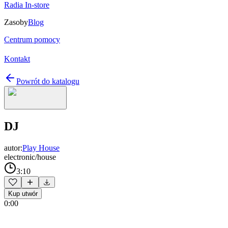
Radia In-store
Zasoby
Blog
Centrum pomocy
Kontakt
Powrót do katalogu
DJ
autor:
Play House
electronic/house
3:10
Kup utwór
0:00