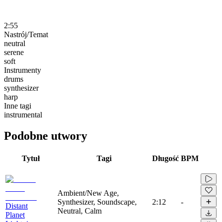
2:55
Nastrój/Temat
neutral
serene
soft
Instrumenty
drums
synthesizer
harp
Inne tagi
instrumental
Podobne utwory
Tytuł
Tagi
Długość
BPM
Ambient/New Age,
Synthesizer, Soundscape,
2:12
-
Distant
Neutral, Calm
Planet