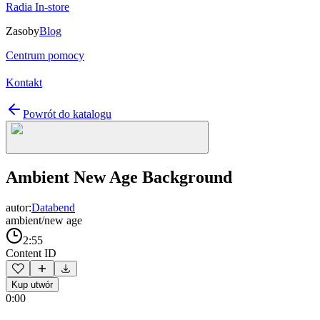
Radia In-store
Zasoby
Blog
Centrum pomocy
Kontakt
Powrót do katalogu
Ambient New Age Background
autor:
Databend
ambient/new age
2:55
Content ID
Kup utwór
0:00