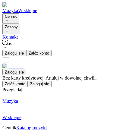
Muzyka
W sklepie
Cennik
Zasoby
Kontakt
🇵🇱
Zaloguj się
Załóż konto
Zaloguj się
Bez karty kredytowej. Anuluj w dowolnej chwili.
Załóż konto
Zaloguj się
Przeglądaj
Muzyka
W sklepie
Cennik
Katalog muzyki