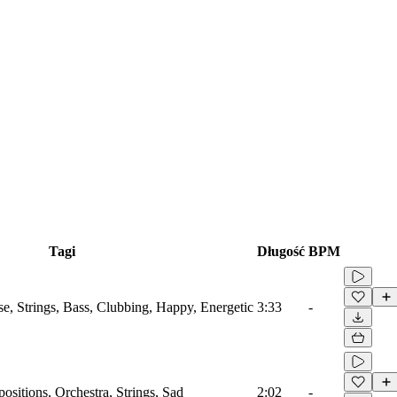
Tagi
Długość
BPM
se, Strings, Bass, Clubbing, Happy, Energetic
3:33
-
sitions, Orchestra, Strings, Sad
2:02
-