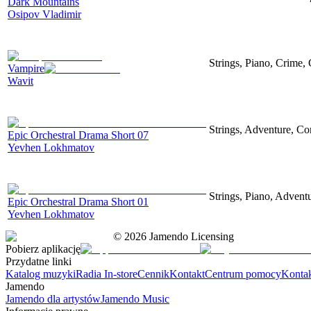
Dark Mountains
Osipov Vladimir
Strings, Piano, Crime,
Vampire
Wavit
Strings, Adventure, Cor
Epic Orchestral Drama Short 07
Yevhen Lokhmatov
Strings, Piano, Advent
Epic Orchestral Drama Short 01
Yevhen Lokhmatov
©
2026
Jamendo Licensing
Pobierz aplikację
Przydatne linki
Katalog muzyki
Radia In-store
Cennik
Kontakt
Centrum pomocy
Konta
Jamendo
Jamendo dla artystów
Jamendo Music