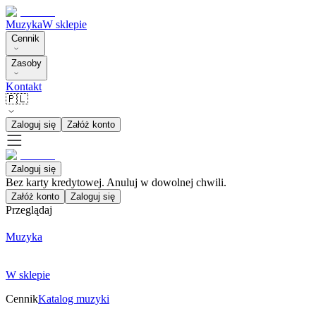
Muzyka
W sklepie
Cennik
Zasoby
Kontakt
🇵🇱
Zaloguj się
Załóż konto
Zaloguj się
Bez karty kredytowej. Anuluj w dowolnej chwili.
Załóż konto
Zaloguj się
Przeglądaj
Muzyka
W sklepie
Cennik
Katalog muzyki