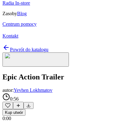
Radia In-store
Zasoby
Blog
Centrum pomocy
Kontakt
Powrót do katalogu
Epic Action Trailer
autor:
Yevhen Lokhmatov
0:56
Kup utwór
0:00