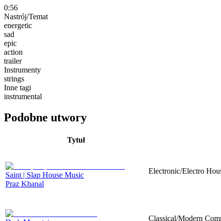
0:56
Nastrój/Temat
energetic
sad
epic
action
trailer
Instrumenty
strings
Inne tagi
instrumental
Podobne utwory
Tytuł
Electronic/Electro Hou
Saint | Slap House Music
Praz Khanal
Classical/Modern Compo