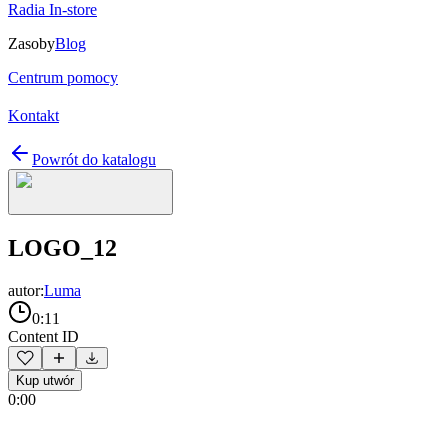
Radia In-store
Zasoby
Blog
Centrum pomocy
Kontakt
Powrót do katalogu
LOGO_12
autor:
Luma
0:11
Content ID
Kup utwór
0:00