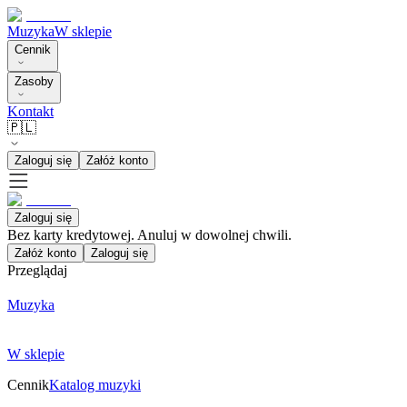
Muzyka
W sklepie
Cennik
Zasoby
Kontakt
🇵🇱
Zaloguj się
Załóż konto
Zaloguj się
Bez karty kredytowej. Anuluj w dowolnej chwili.
Załóż konto
Zaloguj się
Przeglądaj
Muzyka
W sklepie
Cennik
Katalog muzyki