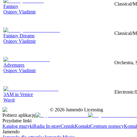
Classical/M
Fantasy
Osipov Vladimir
Classical/M
Fantasy Dreams
Osipov Vladimir
Orchestra, 
Advenures
Osipov Vladimir
Electronic/
3AM in Venice
Wavit
©
2026
Jamendo Licensing
Pobierz aplikację
Przydatne linki
Katalog muzyki
Radia In-store
Cennik
Kontakt
Centrum pomocy
Konta
Jamendo