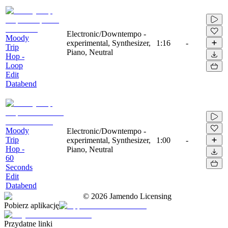
Electronic/Downtempo -
Moody
experimental, Synthesizer,
1:16
-
Trip
Piano, Neutral
Hop -
Loop
Edit
Databend
Moody
Electronic/Downtempo -
Trip
experimental, Synthesizer,
1:00
-
Hop -
Piano, Neutral
60
Seconds
Edit
Databend
©
2026
Jamendo Licensing
Pobierz aplikację
Przydatne linki