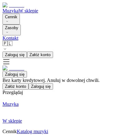
Muzyka
W sklepie
Cennik
Zasoby
Kontakt
🇵🇱
Zaloguj się
Załóż konto
Zaloguj się
Bez karty kredytowej. Anuluj w dowolnej chwili.
Załóż konto
Zaloguj się
Przeglądaj
Muzyka
W sklepie
Cennik
Katalog muzyki