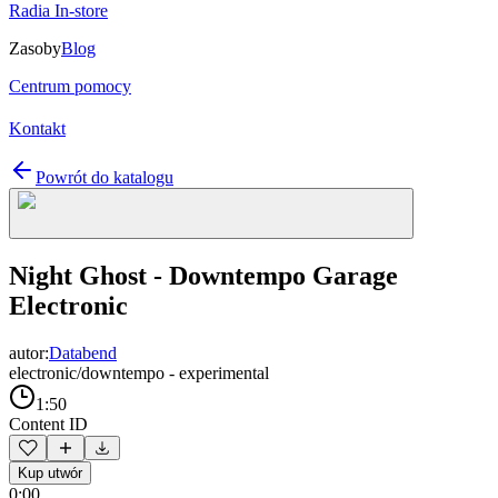
Radia In-store
Zasoby
Blog
Centrum pomocy
Kontakt
Powrót do katalogu
Night Ghost - Downtempo Garage
Electronic
autor:
Databend
electronic/downtempo - experimental
1:50
Content ID
Kup utwór
0:00