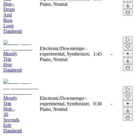
Hop -
Piano, Neutral
Drum
And
Bass
Loop
Databend
Electronic/Downtempo -
Moody
experimental, Synthesizer,
1:45
-
Trip
Piano, Neutral
Hop
Databend
Moody
Electronic/Downtempo -
Trip
experimental, Synthesizer,
0:30
-
Hop -
Piano, Neutral
30
Seconds
Edit
Databend