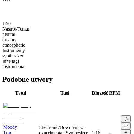
1:50
Nastrój/Temat
neutral
dreamy
atmospheric
Instrumenty
synthesizer
Inne tagi
instrumental
Podobne utwory
Tytuł
Tagi
Długość
BPM
Moody
Electronic/Downtempo -
Trip
experimental, Synthesizer,
1:16
-