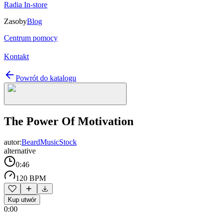
Radia In-store
Zasoby
Blog
Centrum pomocy
Kontakt
Powrót do katalogu
The Power Of Motivation
autor:
BeardMusicStock
alternative
0:46
120 BPM
Kup utwór
0:00