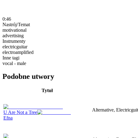
0:46
Nastrój/Temat
motivational
advertising
Instrumenty
electricguitar
electroamplified
Inne tagi
vocal - male
Podobne utwory
Tytuł
Alternative, Electricgu
U Are Not a Tree
Efna