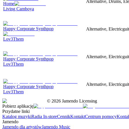
Alternative, Drums, Ele
Home
Living Camboya
Happy Corporate Synthpop
Alternative, Electricgu
Lov3Them
Alternative, Electricgu
Happy Corporate Synthpop
Lov3Them
Alternative, Electricgu
Happy Corporate Synthpop
Lov3Them
©
2026
Jamendo Licensing
Pobierz aplikację
Przydatne linki
Katalog muzyki
Radia In-store
Cennik
Kontakt
Centrum pomocy
Konta
Jamendo
Jamendo dla artystów
Jamendo Music