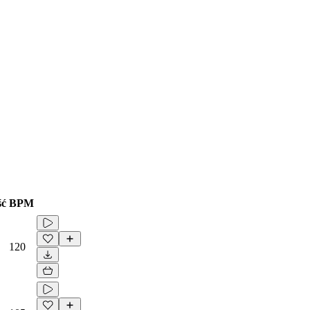
ść
BPM
120