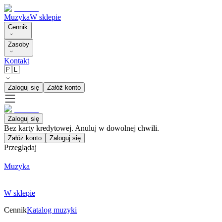
Muzyka
W sklepie
Cennik
Zasoby
Kontakt
🇵🇱
Zaloguj się
Załóż konto
Zaloguj się
Bez karty kredytowej. Anuluj w dowolnej chwili.
Załóż konto
Zaloguj się
Przeglądaj
Muzyka
W sklepie
Cennik
Katalog muzyki