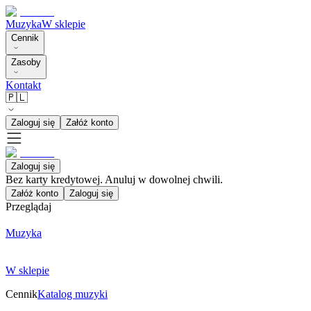
Muzyka
W sklepie
Cennik
Zasoby
Kontakt
🇵🇱
Zaloguj się
Załóż konto
Zaloguj się
Bez karty kredytowej. Anuluj w dowolnej chwili.
Załóż konto
Zaloguj się
Przeglądaj
Muzyka
W sklepie
Cennik
Katalog muzyki