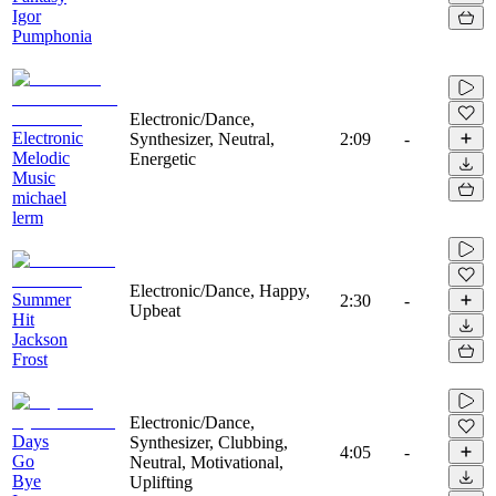
Igor
Pumphonia
Electronic/Dance,
Electronic
Synthesizer, Neutral,
2:09
-
Melodic
Energetic
Music
michael
lerm
Electronic/Dance, Happy,
Summer
2:30
-
Upbeat
Hit
Jackson
Frost
Electronic/Dance,
Days
Synthesizer, Clubbing,
4:05
-
Go
Neutral, Motivational,
Bye
Uplifting