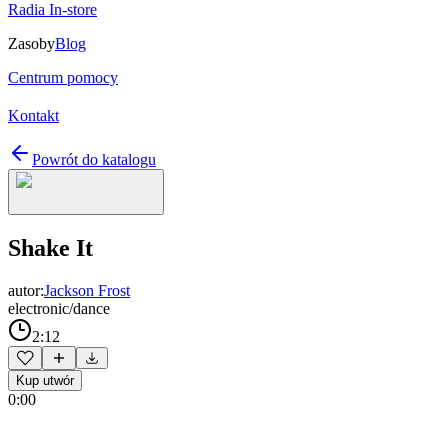
Radia In-store
Zasoby
Blog
Centrum pomocy
Kontakt
Powrót do katalogu
Shake It
autor:
Jackson Frost
electronic/dance
2:12
Kup utwór
0:00