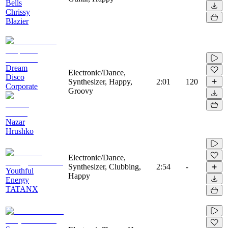
Bells
Chrissy
Blazier
Dream
Electronic/Dance,
Disco
Synthesizer, Happy,
2:01
120
Corporate
Groovy
Nazar
Hrushko
Electronic/Dance,
Synthesizer, Clubbing,
2:54
-
Youthful
Happy
Energy
TATANX