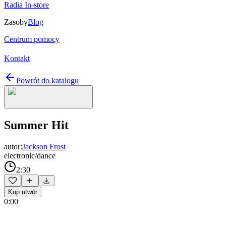
Radia In-store
Zasoby
Blog
Centrum pomocy
Kontakt
Powrót do katalogu
Summer Hit
autor:
Jackson Frost
electronic/dance
2:30
Kup utwór
0:00