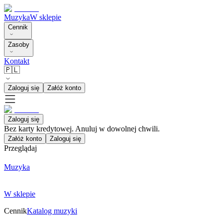
Muzyka
W sklepie
Cennik
Zasoby
Kontakt
🇵🇱
Zaloguj się
Załóż konto
Zaloguj się
Bez karty kredytowej. Anuluj w dowolnej chwili.
Załóż konto
Zaloguj się
Przeglądaj
Muzyka
W sklepie
Cennik
Katalog muzyki