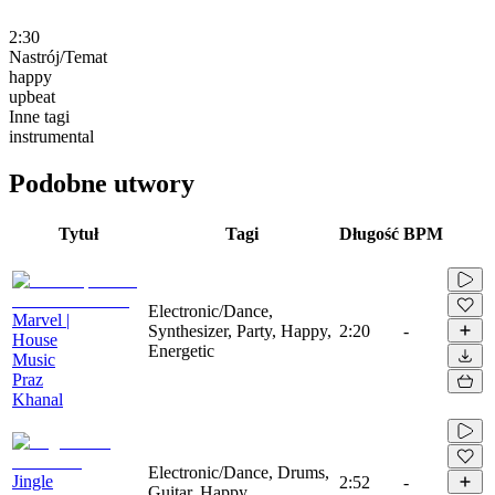
2:30
Nastrój/Temat
happy
upbeat
Inne tagi
instrumental
Podobne utwory
Tytuł
Tagi
Długość
BPM
Electronic/Dance,
Marvel |
Synthesizer, Party, Happy,
2:20
-
House
Energetic
Music
Praz
Khanal
Electronic/Dance, Drums,
Jingle
2:52
-
Guitar, Happy