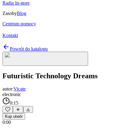
Radia In-store
Zasoby
Blog
Centrum pomocy
Kontakt
Powrót do katalogu
Futuristic Technology Dreams
autor:
Vicate
electronic
0:15
Kup utwór
0:00