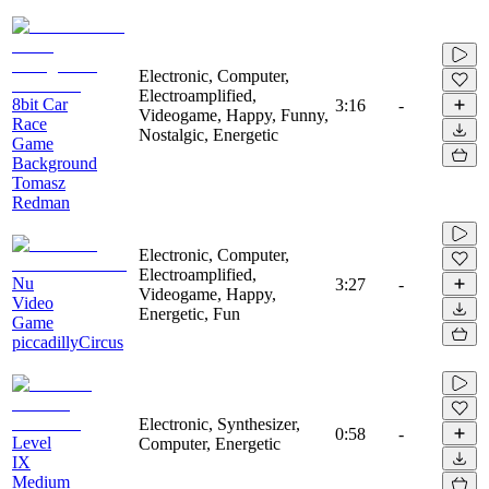
Electronic, Computer,
Electroamplified,
8bit Car
3:16
-
Videogame, Happy, Funny,
Race
Nostalgic, Energetic
Game
Background
Tomasz
Redman
Electronic, Computer,
Electroamplified,
Nu
3:27
-
Videogame, Happy,
Video
Energetic, Fun
Game
piccadillyCircus
Electronic, Synthesizer,
0:58
-
Level
Computer, Energetic
IX
Medium