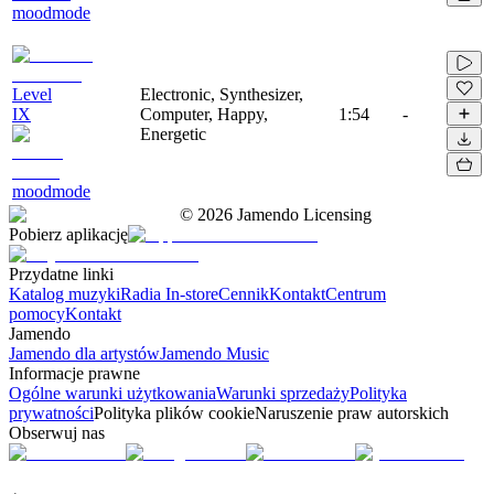
moodmode
Level
Electronic, Synthesizer,
IX
Computer, Happy,
1:54
-
Energetic
moodmode
©
2026
Jamendo Licensing
Pobierz aplikację
Przydatne linki
Katalog muzyki
Radia In-store
Cennik
Kontakt
Centrum
pomocy
Kontakt
Jamendo
Jamendo dla artystów
Jamendo Music
Informacje prawne
Ogólne warunki użytkowania
Warunki sprzedaży
Polityka
prywatności
Polityka plików cookie
Naruszenie praw autorskich
Obserwuj nas