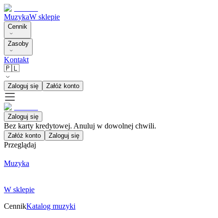
Muzyka
W sklepie
Cennik
Zasoby
Kontakt
🇵🇱
Zaloguj się
Załóż konto
Zaloguj się
Bez karty kredytowej. Anuluj w dowolnej chwili.
Załóż konto
Zaloguj się
Przeglądaj
Muzyka
W sklepie
Cennik
Katalog muzyki