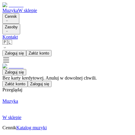
Muzyka
W sklepie
Cennik
Zasoby
Kontakt
🇵🇱
Zaloguj się
Załóż konto
Zaloguj się
Bez karty kredytowej. Anuluj w dowolnej chwili.
Załóż konto
Zaloguj się
Przeglądaj
Muzyka
W sklepie
Cennik
Katalog muzyki