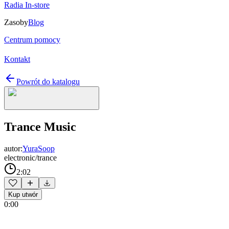
Radia In-store
Zasoby
Blog
Centrum pomocy
Kontakt
Powrót do katalogu
Trance Music
autor:
YuraSoop
electronic/trance
2:02
Kup utwór
0:00