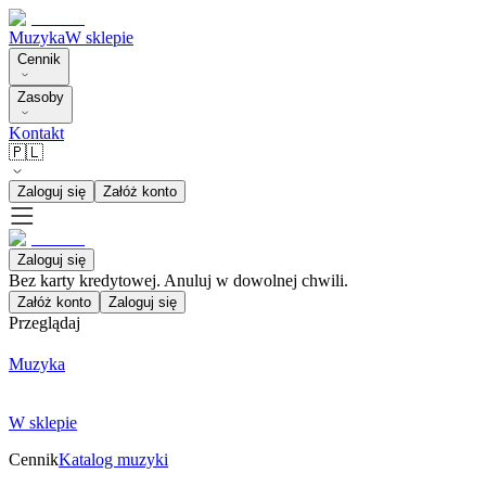
Muzyka
W sklepie
Cennik
Zasoby
Kontakt
🇵🇱
Zaloguj się
Załóż konto
Zaloguj się
Bez karty kredytowej. Anuluj w dowolnej chwili.
Załóż konto
Zaloguj się
Przeglądaj
Muzyka
W sklepie
Cennik
Katalog muzyki