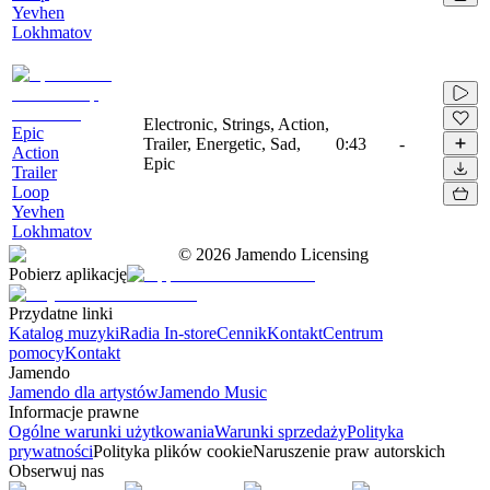
Yevhen
Lokhmatov
Electronic, Strings, Action,
Epic
Trailer, Energetic, Sad,
0:43
-
Action
Epic
Trailer
Loop
Yevhen
Lokhmatov
©
2026
Jamendo Licensing
Pobierz aplikację
Przydatne linki
Katalog muzyki
Radia In-store
Cennik
Kontakt
Centrum
pomocy
Kontakt
Jamendo
Jamendo dla artystów
Jamendo Music
Informacje prawne
Ogólne warunki użytkowania
Warunki sprzedaży
Polityka
prywatności
Polityka plików cookie
Naruszenie praw autorskich
Obserwuj nas