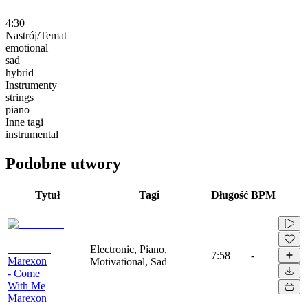
4:30
Nastrój/Temat
emotional
sad
hybrid
Instrumenty
strings
piano
Inne tagi
instrumental
Podobne utwory
Tytuł
Tagi
Długość
BPM
Electronic, Piano,
7:58
-
Marexon
Motivational, Sad
- Come
With Me
Marexon