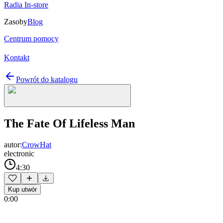
Radia In-store
Zasoby
Blog
Centrum pomocy
Kontakt
Powrót do katalogu
The Fate Of Lifeless Man
autor:
CrowHat
electronic
4:30
Kup utwór
0:00