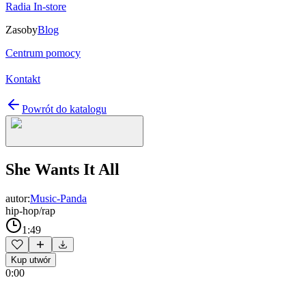
Radia In-store
Zasoby
Blog
Centrum pomocy
Kontakt
Powrót do katalogu
She Wants It All
autor:
Music-Panda
hip-hop/rap
1:49
Kup utwór
0:00