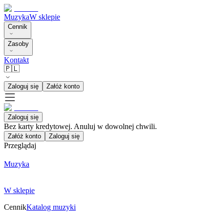
Muzyka
W sklepie
Cennik
Zasoby
Kontakt
🇵🇱
Zaloguj się
Załóż konto
Zaloguj się
Bez karty kredytowej. Anuluj w dowolnej chwili.
Załóż konto
Zaloguj się
Przeglądaj
Muzyka
W sklepie
Cennik
Katalog muzyki