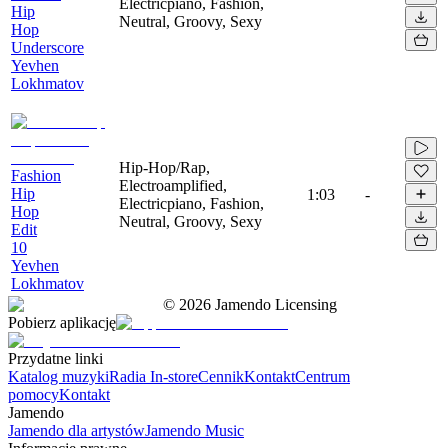
Electricpiano, Fashion,
Hip
Neutral, Groovy, Sexy
Hop
Underscore
Yevhen
Lokhmatov
Hip-Hop/Rap,
Fashion
Electroamplified,
Hip
1:03
-
Electricpiano, Fashion,
Hop
Neutral, Groovy, Sexy
Edit
10
Yevhen
Lokhmatov
©
2026
Jamendo Licensing
Pobierz aplikację
Przydatne linki
Katalog muzyki
Radia In-store
Cennik
Kontakt
Centrum
pomocy
Kontakt
Jamendo
Jamendo dla artystów
Jamendo Music