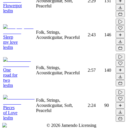
Acousticguitar, Soft,
2:29
131
Flowerpot
Peaceful
lesfm
Folk, Strings,
2:43
146
Sleep
Acousticguitar, Peaceful
my love
lesfm
Folk, Strings,
One
2:57
140
Acousticguitar, Peaceful
road for
two
lesfm
Folk, Strings,
Acousticguitar, Soft,
2:24
90
Pieces
Peaceful
of Love
lesfm
©
2026
Jamendo Licensing