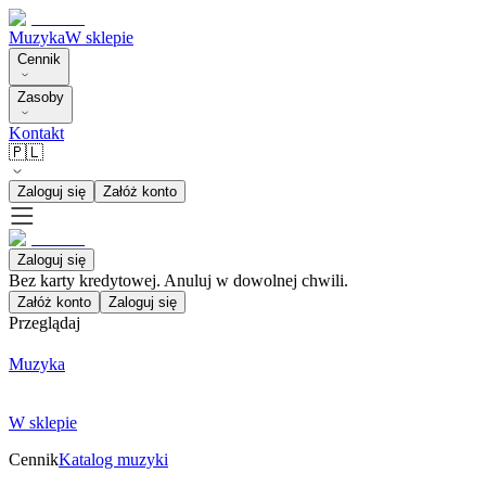
Muzyka
W sklepie
Cennik
Zasoby
Kontakt
🇵🇱
Zaloguj się
Załóż konto
Zaloguj się
Bez karty kredytowej. Anuluj w dowolnej chwili.
Załóż konto
Zaloguj się
Przeglądaj
Muzyka
W sklepie
Cennik
Katalog muzyki