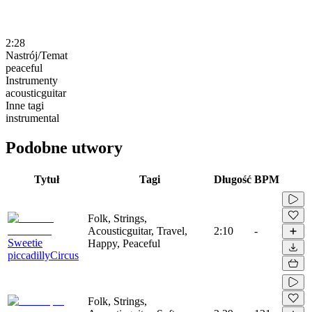
2:28
Nastrój/Temat
peaceful
Instrumenty
acousticguitar
Inne tagi
instrumental
Podobne utwory
Tytuł
Tagi
Długość
BPM
Folk, Strings,
Acousticguitar, Travel,
2:10
-
Sweetie
Happy, Peaceful
piccadillyCircus
Folk, Strings,