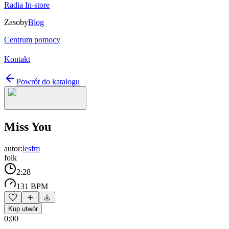
Radia In-store
Zasoby
Blog
Centrum pomocy
Kontakt
Powrót do katalogu
Miss You
autor:
lesfm
folk
2:28
131 BPM
Kup utwór
0:00