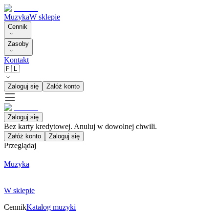
Muzyka
W sklepie
Cennik
Zasoby
Kontakt
🇵🇱
Zaloguj się
Załóż konto
Zaloguj się
Bez karty kredytowej. Anuluj w dowolnej chwili.
Załóż konto
Zaloguj się
Przeglądaj
Muzyka
W sklepie
Cennik
Katalog muzyki