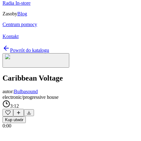
Radia In-store
Zasoby
Blog
Centrum pomocy
Kontakt
Powrót do katalogu
Caribbean Voltage
autor:
Bulbasound
electronic/progressive house
3:12
Kup utwór
0:00