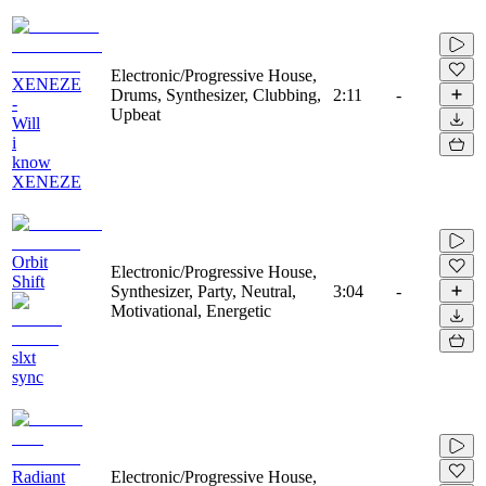
Electronic/Progressive House,
XENEZE
Drums, Synthesizer, Clubbing,
2:11
-
-
Upbeat
Will
i
know
XENEZE
Orbit
Electronic/Progressive House,
Shift
Synthesizer, Party, Neutral,
3:04
-
Motivational, Energetic
slxt
sync
Radiant
Electronic/Progressive House,