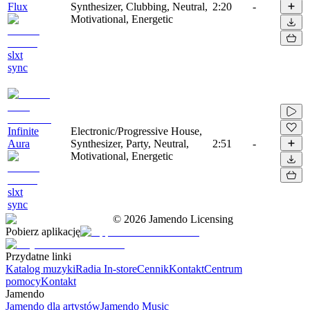
Flux
Synthesizer, Clubbing, Neutral,
2:20
-
Motivational, Energetic
slxt
sync
Infinite
Electronic/Progressive House,
Aura
Synthesizer, Party, Neutral,
2:51
-
Motivational, Energetic
slxt
sync
©
2026
Jamendo Licensing
Pobierz aplikację
Przydatne linki
Katalog muzyki
Radia In-store
Cennik
Kontakt
Centrum
pomocy
Kontakt
Jamendo
Jamendo dla artystów
Jamendo Music