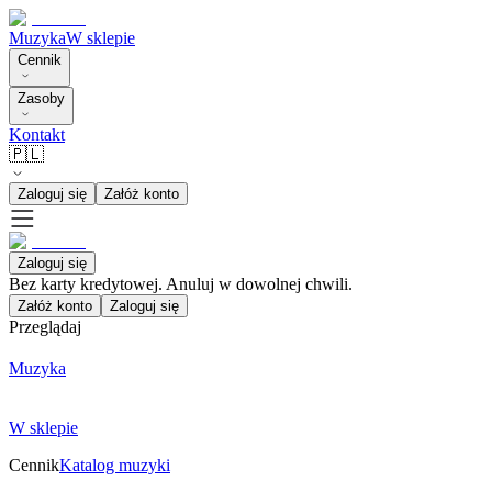
Muzyka
W sklepie
Cennik
Zasoby
Kontakt
🇵🇱
Zaloguj się
Załóż konto
Zaloguj się
Bez karty kredytowej. Anuluj w dowolnej chwili.
Załóż konto
Zaloguj się
Przeglądaj
Muzyka
W sklepie
Cennik
Katalog muzyki