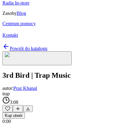
Radia In-store
Zasoby
Blog
Centrum pomocy
Kontakt
Powrót do katalogu
3rd Bird | Trap Music
autor:
Praz Khanal
trap
3:08
Kup utwór
0:00