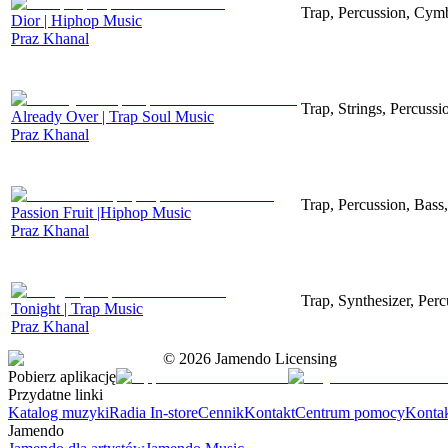
Trap, Percussion, Cym
Dior | Hiphop Music
Praz Khanal
Trap, Strings, Percuss
Already Over | Trap Soul Music
Praz Khanal
Trap, Percussion, Bas
Passion Fruit |Hiphop Music
Praz Khanal
Trap, Synthesizer, Pe
Tonight | Trap Music
Praz Khanal
©
2026
Jamendo Licensing
Pobierz aplikację
Przydatne linki
Katalog muzyki
Radia In-store
Cennik
Kontakt
Centrum pomocy
Konta
Jamendo