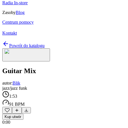
Radia In-store
Zasoby
Blog
Centrum pomocy
Kontakt
Powrót do katalogu
Guitar Mix
autor:
Blik
jazz/jazz funk
1:53
91 BPM
Kup utwór
0:00