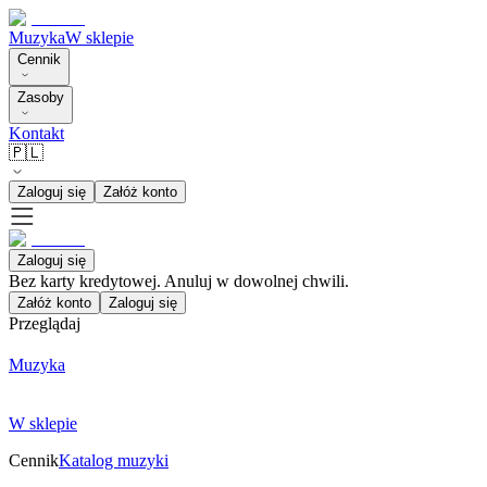
Muzyka
W sklepie
Cennik
Zasoby
Kontakt
🇵🇱
Zaloguj się
Załóż konto
Zaloguj się
Bez karty kredytowej. Anuluj w dowolnej chwili.
Załóż konto
Zaloguj się
Przeglądaj
Muzyka
W sklepie
Cennik
Katalog muzyki