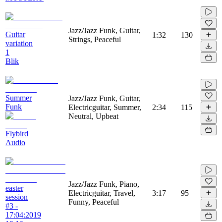
Jazz/Jazz Funk, Guitar,
Guitar
1:32
130
Strings, Peaceful
variation
1
Blik
Summer
Jazz/Jazz Funk, Guitar,
Funk
Electricguitar, Summer,
2:34
115
Neutral, Upbeat
Flybird
Audio
Jazz/Jazz Funk, Piano,
easter
Electricguitar, Travel,
3:17
95
session
Funny, Peaceful
#3 -
17:04:2019