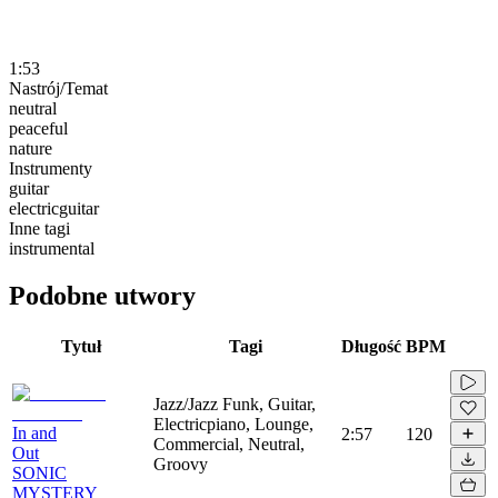
1:53
Nastrój/Temat
neutral
peaceful
nature
Instrumenty
guitar
electricguitar
Inne tagi
instrumental
Podobne utwory
Tytuł
Tagi
Długość
BPM
Jazz/Jazz Funk, Guitar,
Electricpiano, Lounge,
In and
2:57
120
Commercial, Neutral,
Out
Groovy
SONIC
MYSTERY