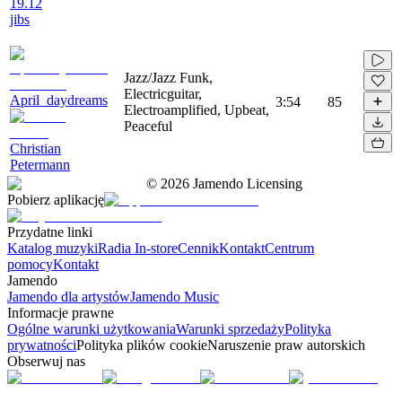
19.12
jibs
Jazz/Jazz Funk,
Electricguitar,
April_daydreams
3:54
85
Electroamplified, Upbeat,
Peaceful
Christian
Petermann
©
2026
Jamendo Licensing
Pobierz aplikację
Przydatne linki
Katalog muzyki
Radia In-store
Cennik
Kontakt
Centrum
pomocy
Kontakt
Jamendo
Jamendo dla artystów
Jamendo Music
Informacje prawne
Ogólne warunki użytkowania
Warunki sprzedaży
Polityka
prywatności
Polityka plików cookie
Naruszenie praw autorskich
Obserwuj nas