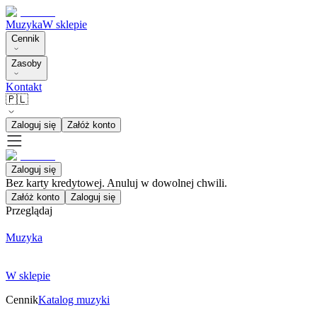
Muzyka
W sklepie
Cennik
Zasoby
Kontakt
🇵🇱
Zaloguj się
Załóż konto
Zaloguj się
Bez karty kredytowej. Anuluj w dowolnej chwili.
Załóż konto
Zaloguj się
Przeglądaj
Muzyka
W sklepie
Cennik
Katalog muzyki