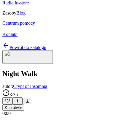
Radia In-store
Zasoby
Blog
Centrum pomocy
Kontakt
Powrót do katalogu
Night Walk
autor:
Crypt of Insomnia
3:35
Kup utwór
0:00