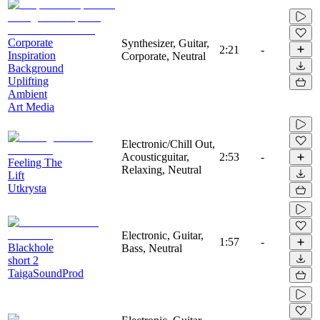
Corporate
Synthesizer, Guitar,
2:21
-
Inspiration
Corporate, Neutral
Background
Uplifting
Ambient
Art Media
Electronic/Chill Out,
Acousticguitar,
2:53
-
Feeling The
Relaxing, Neutral
Lift
Utkrysta
Electronic, Guitar,
1:57
-
Blackhole
Bass, Neutral
short 2
TaigaSoundProd