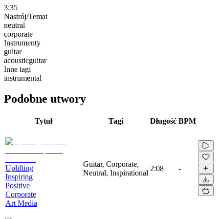
3:35
Nastrój/Temat
neutral
corporate
Instrumenty
guitar
acousticguitar
Inne tagi
instrumental
Podobne utwory
Tytuł
Tagi
Długość
BPM
Guitar, Corporate,
Uplifting
2:08
-
Neutral, Inspirational
Inspiring
Positive
Corporate
Art Media