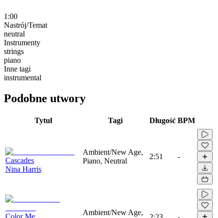
1:00
Nastrój/Temat
neutral
Instrumenty
strings
piano
Inne tagi
instrumental
Podobne utwory
Tytuł
Tagi
Długość
BPM
Ambient/New Age,
2:51
-
Cascades
Piano, Neutral
Nina Harris
Ambient/New Age,
Color Me
2:23
-