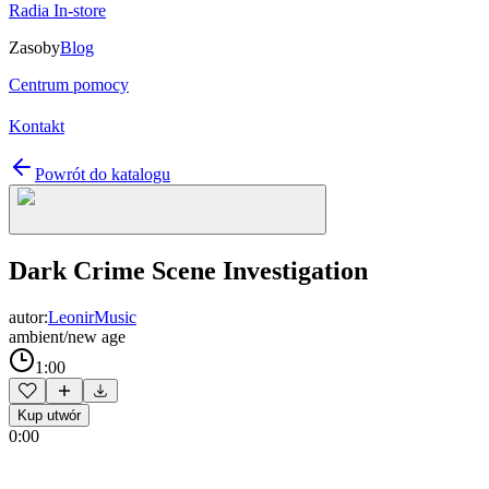
Radia In-store
Zasoby
Blog
Centrum pomocy
Kontakt
Powrót do katalogu
Dark Crime Scene Investigation
autor:
LeonirMusic
ambient/new age
1:00
Kup utwór
0:00