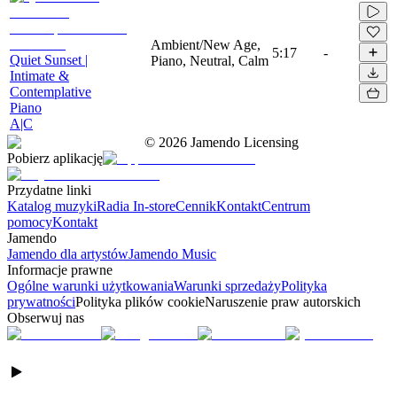
Ambient/New Age,
5:17
-
Quiet Sunset |
Piano, Neutral, Calm
Intimate &
Contemplative
Piano
A|C
©
2026
Jamendo Licensing
Pobierz aplikację
Przydatne linki
Katalog muzyki
Radia In-store
Cennik
Kontakt
Centrum
pomocy
Kontakt
Jamendo
Jamendo dla artystów
Jamendo Music
Informacje prawne
Ogólne warunki użytkowania
Warunki sprzedaży
Polityka
prywatności
Polityka plików cookie
Naruszenie praw autorskich
Obserwuj nas