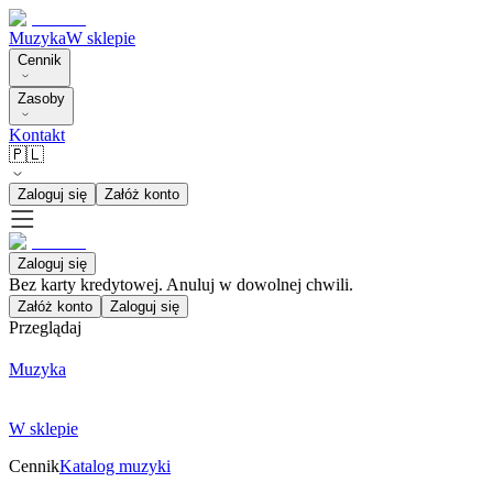
Muzyka
W sklepie
Cennik
Zasoby
Kontakt
🇵🇱
Zaloguj się
Załóż konto
Zaloguj się
Bez karty kredytowej. Anuluj w dowolnej chwili.
Załóż konto
Zaloguj się
Przeglądaj
Muzyka
W sklepie
Cennik
Katalog muzyki