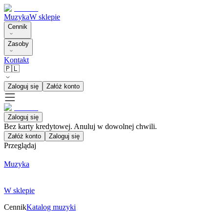
Muzyka
W sklepie
Cennik
Zasoby
Kontakt
🇵🇱
Zaloguj się
Załóż konto
Zaloguj się
Bez karty kredytowej. Anuluj w dowolnej chwili.
Załóż konto
Zaloguj się
Przeglądaj
Muzyka
W sklepie
Cennik
Katalog muzyki