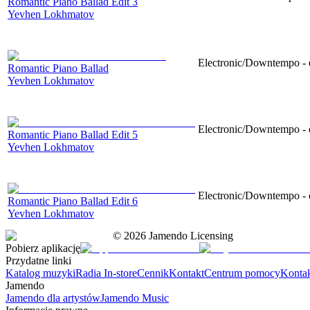
Romantic Piano Ballad Edit 3
Yevhen Lokhmatov
Electronic/Downtempo - e
Romantic Piano Ballad
Yevhen Lokhmatov
Electronic/Downtempo - e
Romantic Piano Ballad Edit 5
Yevhen Lokhmatov
Electronic/Downtempo - e
Romantic Piano Ballad Edit 6
Yevhen Lokhmatov
©
2026
Jamendo Licensing
Pobierz aplikację
Przydatne linki
Katalog muzyki
Radia In-store
Cennik
Kontakt
Centrum pomocy
Konta
Jamendo
Jamendo dla artystów
Jamendo Music