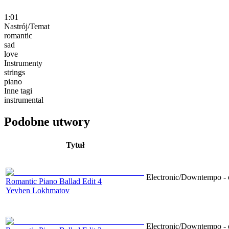
1:01
Nastrój/Temat
romantic
sad
love
Instrumenty
strings
piano
Inne tagi
instrumental
Podobne utwory
Tytuł
Electronic/Downtempo - e
Romantic Piano Ballad Edit 4
Yevhen Lokhmatov
Electronic/Downtempo - e