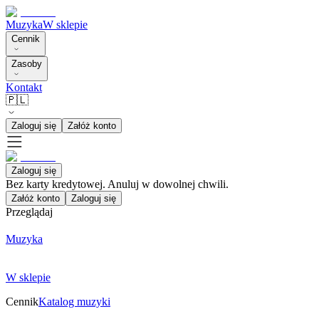
Muzyka
W sklepie
Cennik
Zasoby
Kontakt
🇵🇱
Zaloguj się
Załóż konto
Zaloguj się
Bez karty kredytowej. Anuluj w dowolnej chwili.
Załóż konto
Zaloguj się
Przeglądaj
Muzyka
W sklepie
Cennik
Katalog muzyki