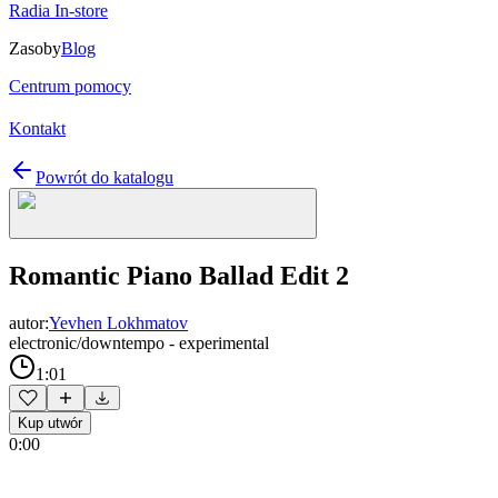
Radia In-store
Zasoby
Blog
Centrum pomocy
Kontakt
Powrót do katalogu
Romantic Piano Ballad Edit 2
autor:
Yevhen Lokhmatov
electronic/downtempo - experimental
1:01
Kup utwór
0:00