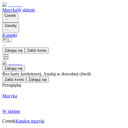
Muzyka
W sklepie
Cennik
Zasoby
Kontakt
🇵🇱
Zaloguj się
Załóż konto
Zaloguj się
Bez karty kredytowej. Anuluj w dowolnej chwili.
Załóż konto
Zaloguj się
Przeglądaj
Muzyka
W sklepie
Cennik
Katalog muzyki