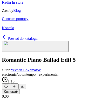
Radia In-store
Zasoby
Blog
Centrum pomocy
Kontakt
Powrót do katalogu
Romantic Piano Ballad Edit 5
autor:
Yevhen Lokhmatov
electronic/downtempo - experimental
1:15
Kup utwór
0:00