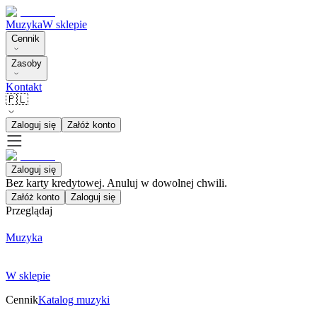
Muzyka
W sklepie
Cennik
Zasoby
Kontakt
🇵🇱
Zaloguj się
Załóż konto
Zaloguj się
Bez karty kredytowej. Anuluj w dowolnej chwili.
Załóż konto
Zaloguj się
Przeglądaj
Muzyka
W sklepie
Cennik
Katalog muzyki