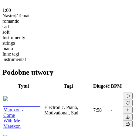
1:00
Nastrój/Temat
romantic
sad
soft
Instrumenty
strings
piano
Inne tagi
instrumental
Podobne utwory
Tytuł
Tagi
Długość
BPM
Electronic, Piano,
Marexon -
7:58
-
Motivational, Sad
Come
With Me
Marexon