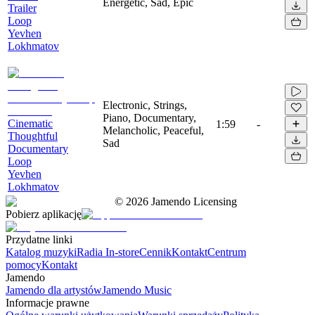
Energetic, Sad, Epic
Trailer
Loop
Yevhen
Lokhmatov
Electronic, Strings,
Piano, Documentary,
Cinematic
1:59
-
Melancholic, Peaceful,
Thoughtful
Sad
Documentary
Loop
Yevhen
Lokhmatov
©
2026
Jamendo Licensing
Pobierz aplikację
Przydatne linki
Katalog muzyki
Radia In-store
Cennik
Kontakt
Centrum
pomocy
Kontakt
Jamendo
Jamendo dla artystów
Jamendo Music
Informacje prawne