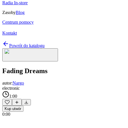
Radia In-store
Zasoby
Blog
Centrum pomocy
Kontakt
Powrót do katalogu
Fading Dreams
autor:
Nargo
electronic
1:00
Kup utwór
0:00