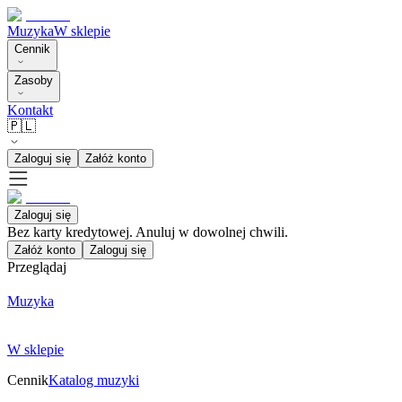
Muzyka
W sklepie
Cennik
Zasoby
Kontakt
🇵🇱
Zaloguj się
Załóż konto
Zaloguj się
Bez karty kredytowej. Anuluj w dowolnej chwili.
Załóż konto
Zaloguj się
Przeglądaj
Muzyka
W sklepie
Cennik
Katalog muzyki