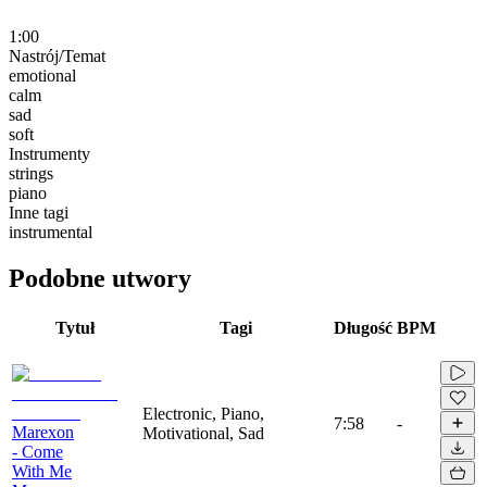
1:00
Nastrój/Temat
emotional
calm
sad
soft
Instrumenty
strings
piano
Inne tagi
instrumental
Podobne utwory
Tytuł
Tagi
Długość
BPM
Electronic, Piano,
7:58
-
Marexon
Motivational, Sad
- Come
With Me