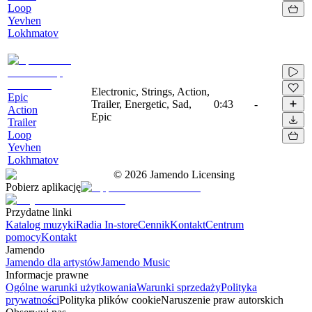
Loop
Yevhen
Lokhmatov
Electronic, Strings, Action,
Epic
Trailer, Energetic, Sad,
0:43
-
Action
Epic
Trailer
Loop
Yevhen
Lokhmatov
©
2026
Jamendo Licensing
Pobierz aplikację
Przydatne linki
Katalog muzyki
Radia In-store
Cennik
Kontakt
Centrum
pomocy
Kontakt
Jamendo
Jamendo dla artystów
Jamendo Music
Informacje prawne
Ogólne warunki użytkowania
Warunki sprzedaży
Polityka
prywatności
Polityka plików cookie
Naruszenie praw autorskich