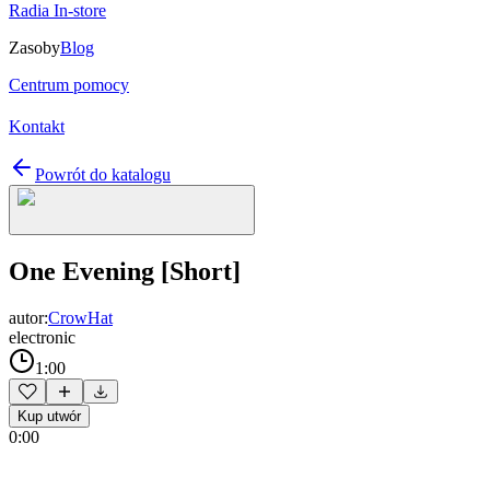
Radia In-store
Zasoby
Blog
Centrum pomocy
Kontakt
Powrót do katalogu
One Evening [Short]
autor:
CrowHat
electronic
1:00
Kup utwór
0:00