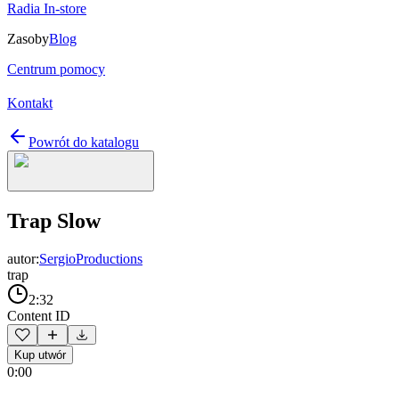
Radia In-store
Zasoby
Blog
Centrum pomocy
Kontakt
Powrót do katalogu
Trap Slow
autor:
SergioProductions
trap
2:32
Content ID
Kup utwór
0:00