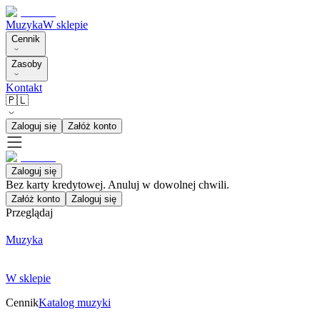
Muzyka
W sklepie
Cennik
Zasoby
Kontakt
🇵🇱
Zaloguj się
Załóż konto
Zaloguj się
Bez karty kredytowej. Anuluj w dowolnej chwili.
Załóż konto
Zaloguj się
Przeglądaj
Muzyka
W sklepie
Cennik
Katalog muzyki