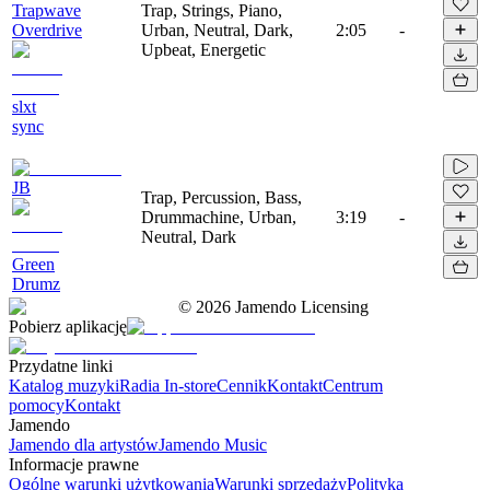
Trapwave
Trap, Strings, Piano,
Overdrive
Urban, Neutral, Dark,
2:05
-
Upbeat, Energetic
slxt
sync
JB
Trap, Percussion, Bass,
Drummachine, Urban,
3:19
-
Neutral, Dark
Green
Drumz
©
2026
Jamendo Licensing
Pobierz aplikację
Przydatne linki
Katalog muzyki
Radia In-store
Cennik
Kontakt
Centrum
pomocy
Kontakt
Jamendo
Jamendo dla artystów
Jamendo Music
Informacje prawne
Ogólne warunki użytkowania
Warunki sprzedaży
Polityka