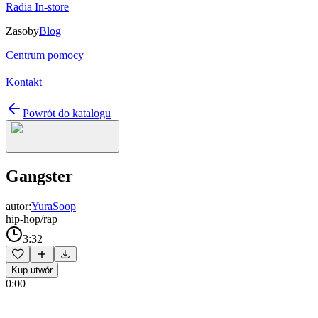
Radia In-store
Zasoby
Blog
Centrum pomocy
Kontakt
Powrót do katalogu
Gangster
autor:
YuraSoop
hip-hop/rap
3:32
Kup utwór
0:00