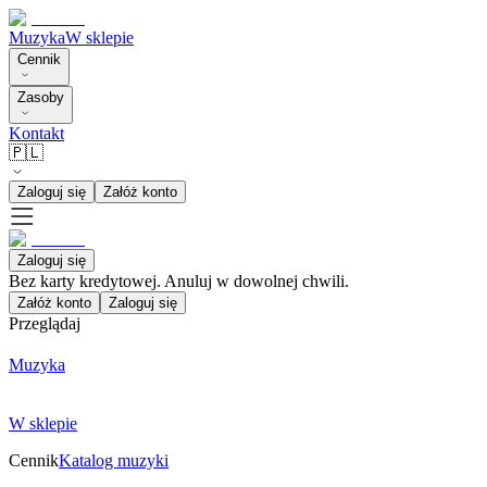
Muzyka
W sklepie
Cennik
Zasoby
Kontakt
🇵🇱
Zaloguj się
Załóż konto
Zaloguj się
Bez karty kredytowej. Anuluj w dowolnej chwili.
Załóż konto
Zaloguj się
Przeglądaj
Muzyka
W sklepie
Cennik
Katalog muzyki