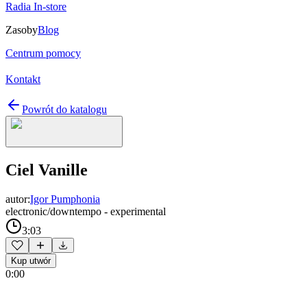
Radia In-store
Zasoby
Blog
Centrum pomocy
Kontakt
Powrót do katalogu
Ciel Vanille
autor:
Igor Pumphonia
electronic/downtempo - experimental
3:03
Kup utwór
0:00