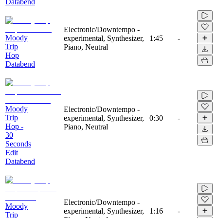
Databend
Electronic/Downtempo -
Moody
experimental, Synthesizer,
1:45
-
Trip
Piano, Neutral
Hop
Databend
Moody
Electronic/Downtempo -
Trip
experimental, Synthesizer,
0:30
-
Hop -
Piano, Neutral
30
Seconds
Edit
Databend
Electronic/Downtempo -
Moody
experimental, Synthesizer,
1:16
-
Trip