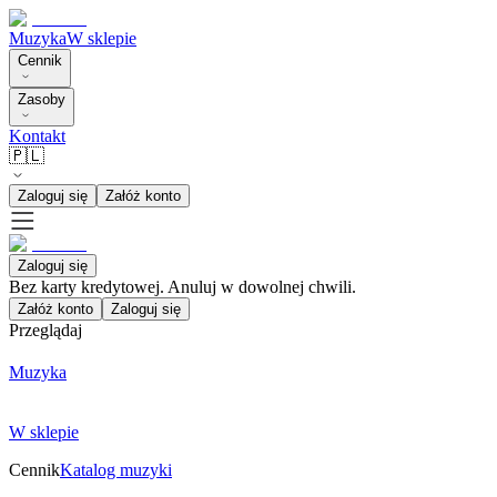
Muzyka
W sklepie
Cennik
Zasoby
Kontakt
🇵🇱
Zaloguj się
Załóż konto
Zaloguj się
Bez karty kredytowej. Anuluj w dowolnej chwili.
Załóż konto
Zaloguj się
Przeglądaj
Muzyka
W sklepie
Cennik
Katalog muzyki