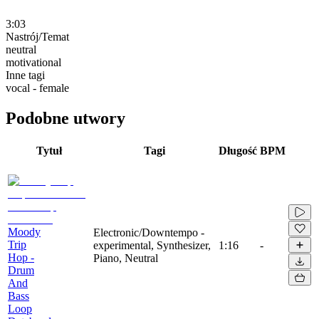
3:03
Nastrój/Temat
neutral
motivational
Inne tagi
vocal - female
Podobne utwory
Tytuł
Tagi
Długość
BPM
Moody
Electronic/Downtempo -
Trip
experimental, Synthesizer,
1:16
-
Hop -
Piano, Neutral
Drum
And
Bass
Loop