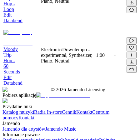
Piano, Neutral
Hop -
Loop
Edit
Databend
Moody
Electronic/Downtempo -
Trip
experimental, Synthesizer,
1:00
-
Hop -
Piano, Neutral
60
Seconds
Edit
Databend
©
2026
Jamendo Licensing
Pobierz aplikację
Przydatne linki
Katalog muzyki
Radia In-store
Cennik
Kontakt
Centrum
pomocy
Kontakt
Jamendo
Jamendo dla artystów
Jamendo Music
Informacje prawne