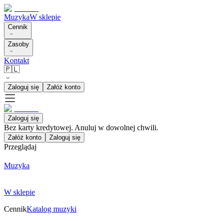
Muzyka
W sklepie
Cennik
Zasoby
Kontakt
🇵🇱
Zaloguj się
Załóż konto
Zaloguj się
Bez karty kredytowej. Anuluj w dowolnej chwili.
Załóż konto
Zaloguj się
Przeglądaj
Muzyka
W sklepie
Cennik
Katalog muzyki