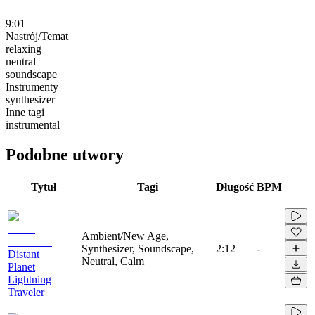
9:01
Nastrój/Temat
relaxing
neutral
soundscape
Instrumenty
synthesizer
Inne tagi
instrumental
Podobne utwory
Tytuł
Tagi
Długość
BPM
Ambient/New Age,
Synthesizer, Soundscape,
2:12
-
Distant
Neutral, Calm
Planet
Lightning
Traveler