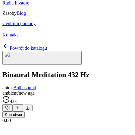
Radia In-store
Zasoby
Blog
Centrum pomocy
Kontakt
Powrót do katalogu
Binaural Meditation 432 Hz
autor:
Bulbasound
ambient/new age
9:01
Kup utwór
0:00