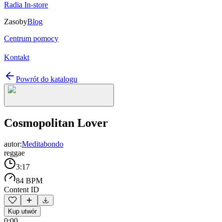
Radia In-store
Zasoby
Blog
Centrum pomocy
Kontakt
Powrót do katalogu
Cosmopolitan Lover
autor:
Meditabondo
reggae
3:17
84 BPM
Content ID
Kup utwór
0:00