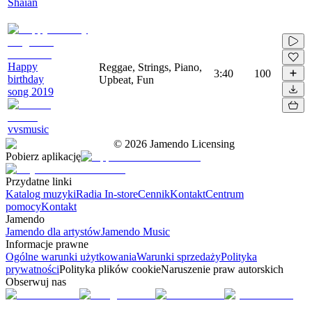
Shaïan
Happy
Reggae, Strings, Piano,
3:40
100
birthday
Upbeat, Fun
song 2019
vvsmusic
©
2026
Jamendo Licensing
Pobierz aplikację
Przydatne linki
Katalog muzyki
Radia In-store
Cennik
Kontakt
Centrum
pomocy
Kontakt
Jamendo
Jamendo dla artystów
Jamendo Music
Informacje prawne
Ogólne warunki użytkowania
Warunki sprzedaży
Polityka
prywatności
Polityka plików cookie
Naruszenie praw autorskich
Obserwuj nas