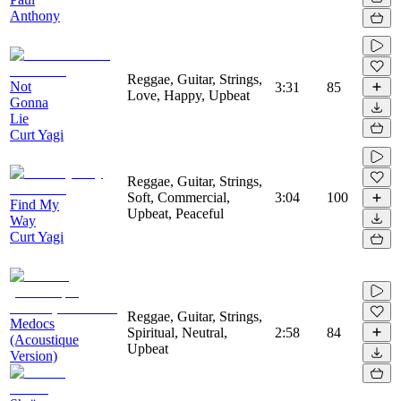
Anthony
Reggae, Guitar, Strings,
Not
3:31
85
Love, Happy, Upbeat
Gonna
Lie
Curt Yagi
Reggae, Guitar, Strings,
Soft, Commercial,
3:04
100
Find My
Upbeat, Peaceful
Way
Curt Yagi
Reggae, Guitar, Strings,
Medocs
Spiritual, Neutral,
2:58
84
(Acoustique
Upbeat
Version)