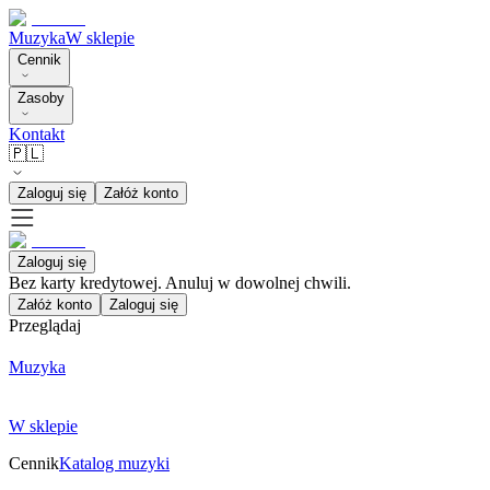
Muzyka
W sklepie
Cennik
Zasoby
Kontakt
🇵🇱
Zaloguj się
Załóż konto
Zaloguj się
Bez karty kredytowej. Anuluj w dowolnej chwili.
Załóż konto
Zaloguj się
Przeglądaj
Muzyka
W sklepie
Cennik
Katalog muzyki