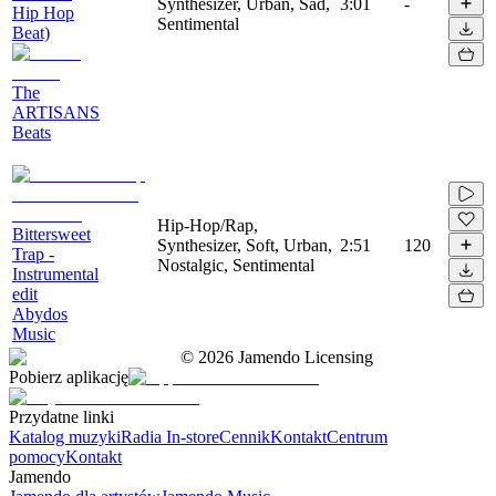
Synthesizer, Urban, Sad,
3:01
-
Hip Hop
Sentimental
Beat)
The
ARTISANS
Beats
Hip-Hop/Rap,
Bittersweet
Synthesizer, Soft, Urban,
2:51
120
Trap -
Nostalgic, Sentimental
Instrumental
edit
Abydos
Music
©
2026
Jamendo Licensing
Pobierz aplikację
Przydatne linki
Katalog muzyki
Radia In-store
Cennik
Kontakt
Centrum
pomocy
Kontakt
Jamendo