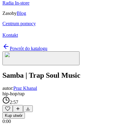
Radia In-store
Zasoby
Blog
Centrum pomocy
Kontakt
Powrót do katalogu
Samba | Trap Soul Music
autor:
Praz Khanal
hip-hop/rap
2:57
Kup utwór
0:00