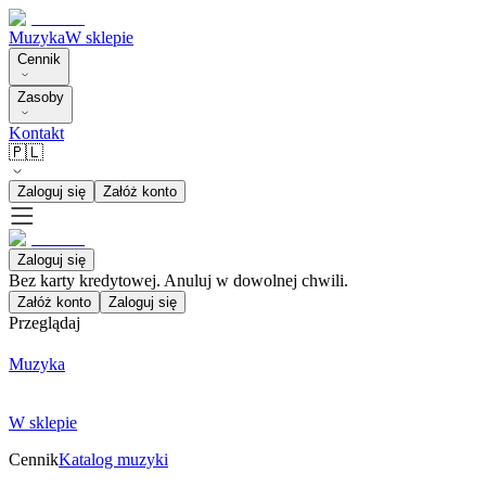
Muzyka
W sklepie
Cennik
Zasoby
Kontakt
🇵🇱
Zaloguj się
Załóż konto
Zaloguj się
Bez karty kredytowej. Anuluj w dowolnej chwili.
Załóż konto
Zaloguj się
Przeglądaj
Muzyka
W sklepie
Cennik
Katalog muzyki