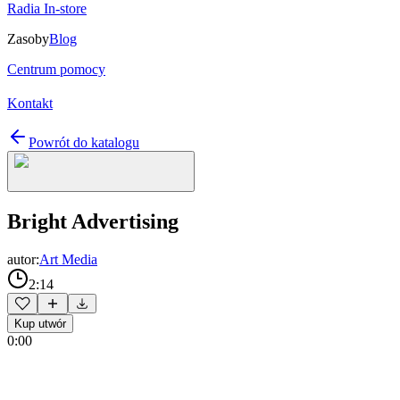
Radia In-store
Zasoby
Blog
Centrum pomocy
Kontakt
Powrót do katalogu
Bright Advertising
autor:
Art Media
2:14
Kup utwór
0:00