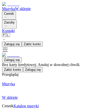
Muzyka
W sklepie
Cennik
Zasoby
Kontakt
🇵🇱
Zaloguj się
Załóż konto
Zaloguj się
Bez karty kredytowej. Anuluj w dowolnej chwili.
Załóż konto
Zaloguj się
Przeglądaj
Muzyka
W sklepie
Cennik
Katalog muzyki