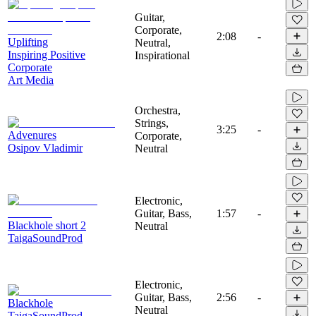
Guitar,
Corporate,
2:08
-
Uplifting
Neutral,
Inspiring Positive
Inspirational
Corporate
Art Media
Orchestra,
Strings,
3:25
-
Advenures
Corporate,
Osipov Vladimir
Neutral
Electronic,
Guitar, Bass,
1:57
-
Blackhole short 2
Neutral
TaigaSoundProd
Electronic,
Guitar, Bass,
2:56
-
Blackhole
Neutral
TaigaSoundProd