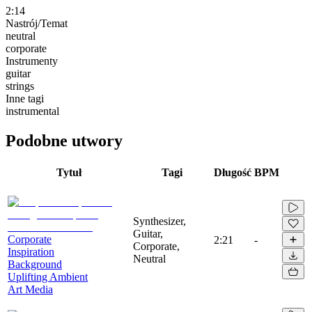
2:14
Nastrój/Temat
neutral
corporate
Instrumenty
guitar
strings
Inne tagi
instrumental
Podobne utwory
Tytuł
Tagi
Długość
BPM
Synthesizer,
Guitar,
Corporate
2:21
-
Corporate,
Inspiration
Neutral
Background
Uplifting Ambient
Art Media