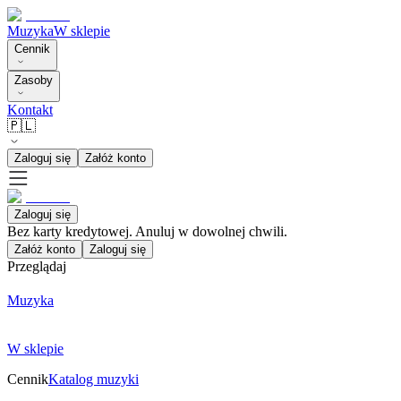
Muzyka
W sklepie
Cennik
Zasoby
Kontakt
🇵🇱
Zaloguj się
Załóż konto
Zaloguj się
Bez karty kredytowej. Anuluj w dowolnej chwili.
Załóż konto
Zaloguj się
Przeglądaj
Muzyka
W sklepie
Cennik
Katalog muzyki