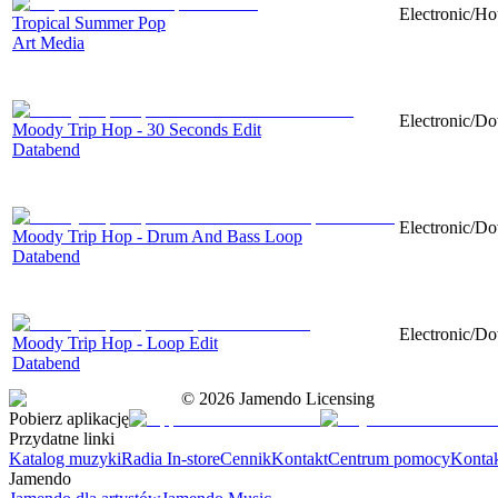
Electronic/Ho
Tropical Summer Pop
Art Media
Electronic/Do
Moody Trip Hop - 30 Seconds Edit
Databend
Electronic/Do
Moody Trip Hop - Drum And Bass Loop
Databend
Electronic/Do
Moody Trip Hop - Loop Edit
Databend
©
2026
Jamendo Licensing
Pobierz aplikację
Przydatne linki
Katalog muzyki
Radia In-store
Cennik
Kontakt
Centrum pomocy
Konta
Jamendo