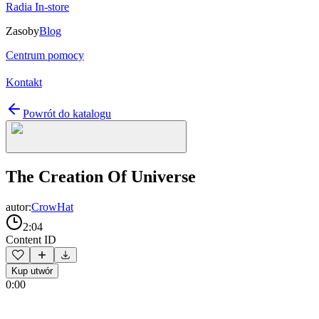
Radia In-store
Zasoby
Blog
Centrum pomocy
Kontakt
Powrót do katalogu
The Creation Of Universe
autor:
CrowHat
2:04
Content ID
Kup utwór
0:00