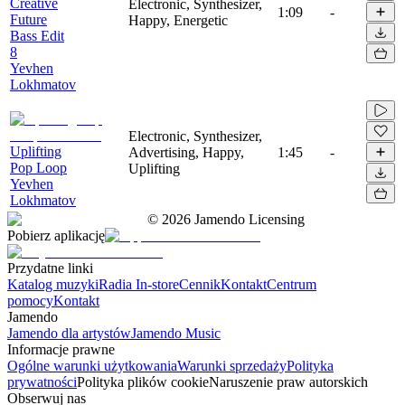
Creative
Electronic, Synthesizer,
1:09
-
Future
Happy, Energetic
Bass Edit
8
Yevhen
Lokhmatov
Electronic, Synthesizer,
Uplifting
Advertising, Happy,
1:45
-
Pop Loop
Uplifting
Yevhen
Lokhmatov
©
2026
Jamendo Licensing
Pobierz aplikację
Przydatne linki
Katalog muzyki
Radia In-store
Cennik
Kontakt
Centrum
pomocy
Kontakt
Jamendo
Jamendo dla artystów
Jamendo Music
Informacje prawne
Ogólne warunki użytkowania
Warunki sprzedaży
Polityka
prywatności
Polityka plików cookie
Naruszenie praw autorskich
Obserwuj nas