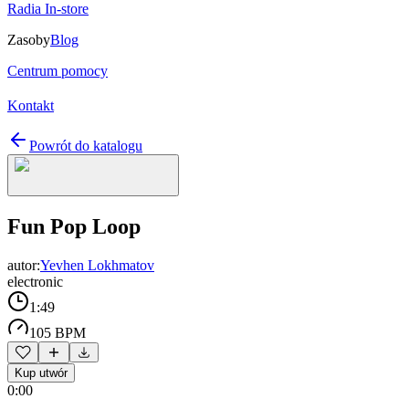
Radia In-store
Zasoby
Blog
Centrum pomocy
Kontakt
Powrót do katalogu
Fun Pop Loop
autor:
Yevhen Lokhmatov
electronic
1:49
105 BPM
Kup utwór
0:00