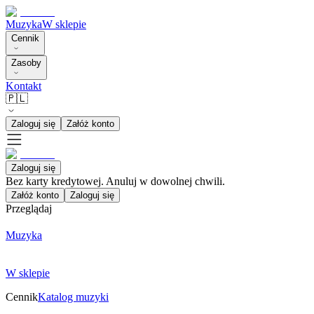
Muzyka
W sklepie
Cennik
Zasoby
Kontakt
🇵🇱
Zaloguj się
Załóż konto
Zaloguj się
Bez karty kredytowej. Anuluj w dowolnej chwili.
Załóż konto
Zaloguj się
Przeglądaj
Muzyka
W sklepie
Cennik
Katalog muzyki