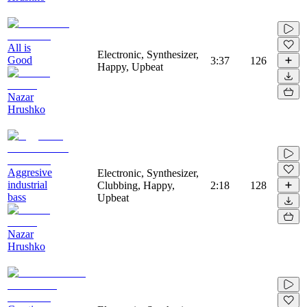
All is
Electronic, Synthesizer,
Good
3:37
126
Happy, Upbeat
Nazar
Hrushko
Aggresive
Electronic, Synthesizer,
industrial
Clubbing, Happy,
2:18
128
bass
Upbeat
Nazar
Hrushko