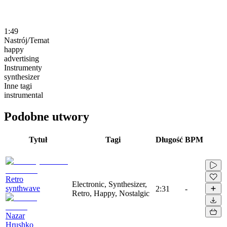
1:49
Nastrój/Temat
happy
advertising
Instrumenty
synthesizer
Inne tagi
instrumental
Podobne utwory
Tytuł
Tagi
Długość
BPM
Retro
Electronic, Synthesizer,
synthwave
2:31
-
Retro, Happy, Nostalgic
Nazar
Hrushko