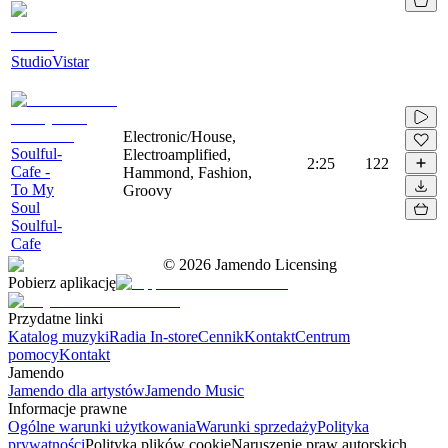
StudioVistar
Electronic/House,
Soulful-
Electroamplified,
2:25
122
Cafe -
Hammond, Fashion,
To My
Groovy
Soul
Soulful-
Cafe
©
2026
Jamendo Licensing
Pobierz aplikację
Przydatne linki
Katalog muzyki
Radia In-store
Cennik
Kontakt
Centrum
pomocy
Kontakt
Jamendo
Jamendo dla artystów
Jamendo Music
Informacje prawne
Ogólne warunki użytkowania
Warunki sprzedaży
Polityka
prywatności
Polityka plików cookie
Naruszenie praw autorskich