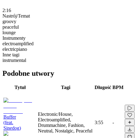
2:16
Nastrój/Temat
groovy
peaceful
lounge
Instrumenty
electroamplified
electricpiano
Inne tagi
instrumental
Podobne utwory
Tytuł
Tagi
Długość
BPM
Electronic/House,
Buffer
Electroamplified,
(feat.
3:55
-
Drummachine, Fashion,
Sinedog)
Neutral, Nostalgic, Peaceful