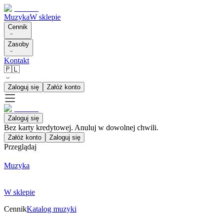
Muzyka
W sklepie
Cennik
Zasoby
Kontakt
🇵🇱
Zaloguj się
Załóż konto
Zaloguj się
Bez karty kredytowej. Anuluj w dowolnej chwili.
Załóż konto
Zaloguj się
Przeglądaj
Muzyka
W sklepie
Cennik
Katalog muzyki