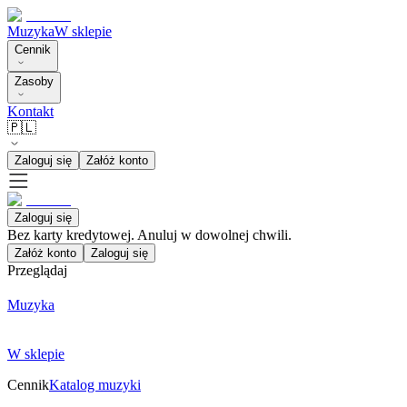
Muzyka
W sklepie
Cennik
Zasoby
Kontakt
🇵🇱
Zaloguj się
Załóż konto
Zaloguj się
Bez karty kredytowej. Anuluj w dowolnej chwili.
Załóż konto
Zaloguj się
Przeglądaj
Muzyka
W sklepie
Cennik
Katalog muzyki