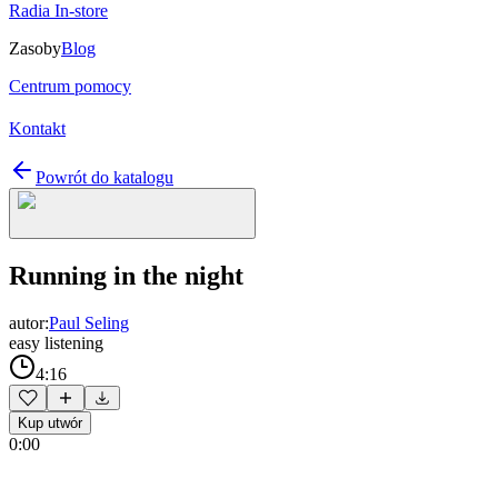
Radia In-store
Zasoby
Blog
Centrum pomocy
Kontakt
Powrót do katalogu
Running in the night
autor:
Paul Seling
easy listening
4:16
Kup utwór
0:00