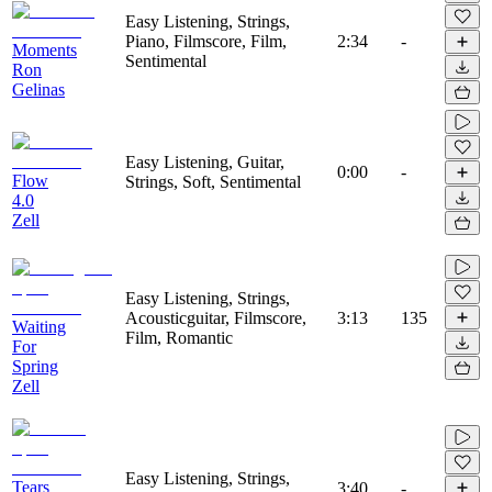
Easy Listening, Strings,
Piano, Filmscore, Film,
2:34
-
Moments
Sentimental
Ron
Gelinas
Easy Listening, Guitar,
0:00
-
Flow
Strings, Soft, Sentimental
4.0
Zell
Easy Listening, Strings,
Acousticguitar, Filmscore,
3:13
135
Waiting
Film, Romantic
For
Spring
Zell
Easy Listening, Strings,
Tears
3:40
-