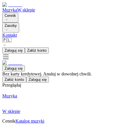
Muzyka
W sklepie
Cennik
Zasoby
Kontakt
🇵🇱
Zaloguj się
Załóż konto
Zaloguj się
Bez karty kredytowej. Anuluj w dowolnej chwili.
Załóż konto
Zaloguj się
Przeglądaj
Muzyka
W sklepie
Cennik
Katalog muzyki