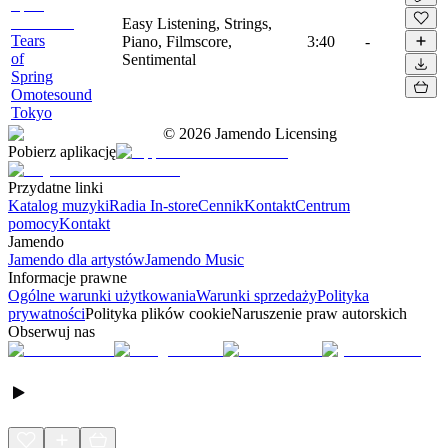
Easy Listening, Strings,
Tears
Piano, Filmscore,
3:40
-
of
Sentimental
Spring
Omotesound
Tokyo
©
2026
Jamendo Licensing
Pobierz aplikację
Przydatne linki
Katalog muzyki
Radia In-store
Cennik
Kontakt
Centrum
pomocy
Kontakt
Jamendo
Jamendo dla artystów
Jamendo Music
Informacje prawne
Ogólne warunki użytkowania
Warunki sprzedaży
Polityka
prywatności
Polityka plików cookie
Naruszenie praw autorskich
Obserwuj nas