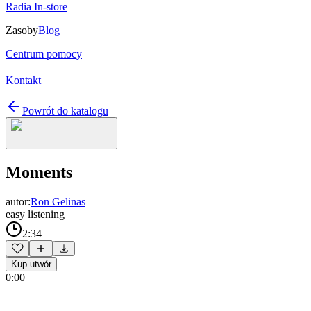
Radia In-store
Zasoby
Blog
Centrum pomocy
Kontakt
Powrót do katalogu
Moments
autor:
Ron Gelinas
easy listening
2:34
Kup utwór
0:00