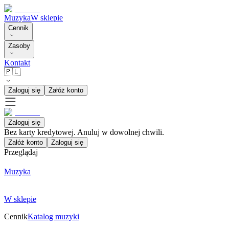
Muzyka
W sklepie
Cennik
Zasoby
Kontakt
🇵🇱
Zaloguj się
Załóż konto
Zaloguj się
Bez karty kredytowej. Anuluj w dowolnej chwili.
Załóż konto
Zaloguj się
Przeglądaj
Muzyka
W sklepie
Cennik
Katalog muzyki