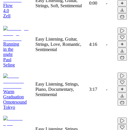
Easy Listening, Guitar,
0:00
-
Flow
Strings, Soft, Sentimental
4.0
Zell
Easy Listening, Guitar,
Running
Strings, Love, Romantic,
4:16
-
in the
Sentimental
night
Paul
Seling
Easy Listening, Strings,
Piano, Documentary,
3:17
-
Warm
Sentimental
Graduation
Omotesound
Tokyo
Easy Listening, Strings,