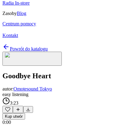
Radia In-store
Zasoby
Blog
Centrum pomocy
Kontakt
Powrót do katalogu
Goodbye Heart
autor:
Omotesound Tokyo
easy listening
3:23
Kup utwór
0:00