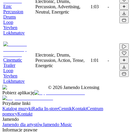
Electronic, Drums,
Epic
Percussion, Advertising,
1:03
-
Percussion
Neutral, Energetic
Drums
Loop
Yevhen
Lokhmatov
Electronic, Drums,
Cinematic
Percussion, Action, Tense,
1:01
-
Trailer
Energetic
Loop
Yevhen
Lokhmatov
©
2026
Jamendo Licensing
Pobierz aplikację
Przydatne linki
Katalog muzyki
Radia In-store
Cennik
Kontakt
Centrum
pomocy
Kontakt
Jamendo
Jamendo dla artystów
Jamendo Music
Informacje prawne