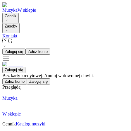
Muzyka
W sklepie
Cennik
Zasoby
Kontakt
🇵🇱
Zaloguj się
Załóż konto
Zaloguj się
Bez karty kredytowej. Anuluj w dowolnej chwili.
Załóż konto
Zaloguj się
Przeglądaj
Muzyka
W sklepie
Cennik
Katalog muzyki