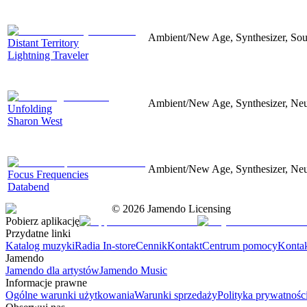
Ambient/New Age, Synthesizer, Soun
Distant Territory
Lightning Traveler
Ambient/New Age, Synthesizer, Neu
Unfolding
Sharon West
Ambient/New Age, Synthesizer, Neu
Focus Frequencies
Databend
©
2026
Jamendo Licensing
Pobierz aplikację
Przydatne linki
Katalog muzyki
Radia In-store
Cennik
Kontakt
Centrum pomocy
Konta
Jamendo
Jamendo dla artystów
Jamendo Music
Informacje prawne
Ogólne warunki użytkowania
Warunki sprzedaży
Polityka prywatnośc