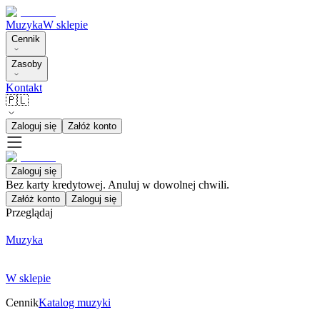
Muzyka
W sklepie
Cennik
Zasoby
Kontakt
🇵🇱
Zaloguj się
Załóż konto
Zaloguj się
Bez karty kredytowej. Anuluj w dowolnej chwili.
Załóż konto
Zaloguj się
Przeglądaj
Muzyka
W sklepie
Cennik
Katalog muzyki