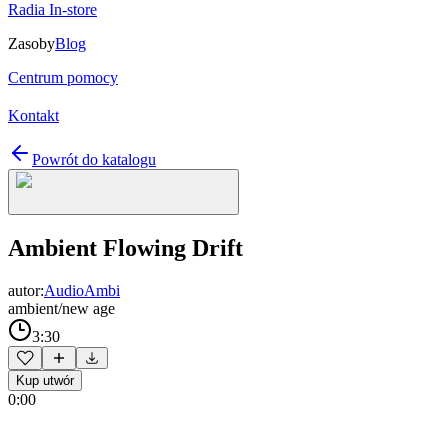
Radia In-store
Zasoby
Blog
Centrum pomocy
Kontakt
Powrót do katalogu
Ambient Flowing Drift
autor:
AudioAmbi
ambient/new age
3:30
Kup utwór
0:00