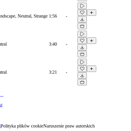
dscape, Neutral, Strange
1:56
-
tral
3:40
-
tral
3:21
-
kt
i
Polityka plików cookie
Naruszenie praw autorskich