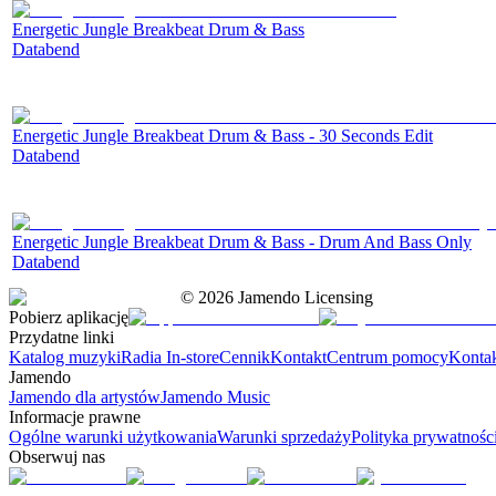
Energetic Jungle Breakbeat Drum & Bass
Databend
Energetic Jungle Breakbeat Drum & Bass - 30 Seconds Edit
Databend
Energetic Jungle Breakbeat Drum & Bass - Drum And Bass Only
Databend
©
2026
Jamendo Licensing
Pobierz aplikację
Przydatne linki
Katalog muzyki
Radia In-store
Cennik
Kontakt
Centrum pomocy
Konta
Jamendo
Jamendo dla artystów
Jamendo Music
Informacje prawne
Ogólne warunki użytkowania
Warunki sprzedaży
Polityka prywatnośc
Obserwuj nas