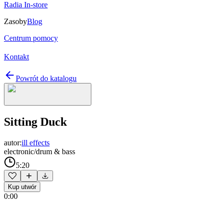
Radia In-store
Zasoby
Blog
Centrum pomocy
Kontakt
Powrót do katalogu
Sitting Duck
autor:
ill effects
electronic/drum & bass
5:20
Kup utwór
0:00