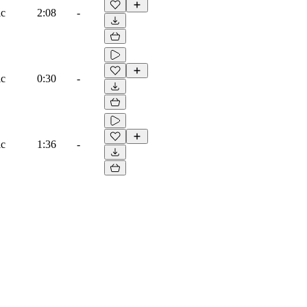
ic
2:08
-
ic
0:30
-
ic
1:36
-