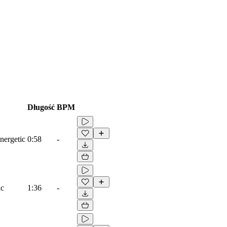
Długość
BPM
nergetic
0:58
-
ic
1:36
-