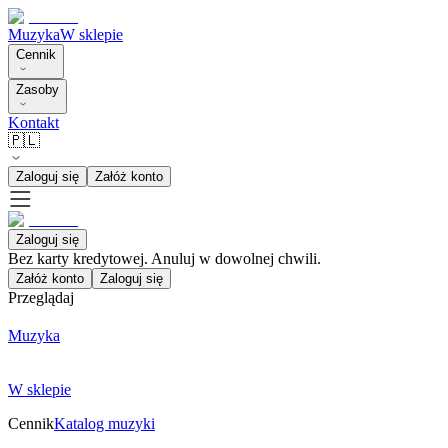
Muzyka
W sklepie
Cennik
Zasoby
Kontakt
🇵🇱
Zaloguj się
Załóż konto
Zaloguj się
Bez karty kredytowej. Anuluj w dowolnej chwili.
Załóż konto
Zaloguj się
Przeglądaj
Muzyka
W sklepie
Cennik
Katalog muzyki