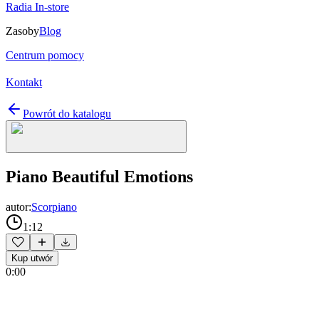
Radia In-store
Zasoby
Blog
Centrum pomocy
Kontakt
Powrót do katalogu
Piano Beautiful Emotions
autor:
Scorpiano
1:12
Kup utwór
0:00