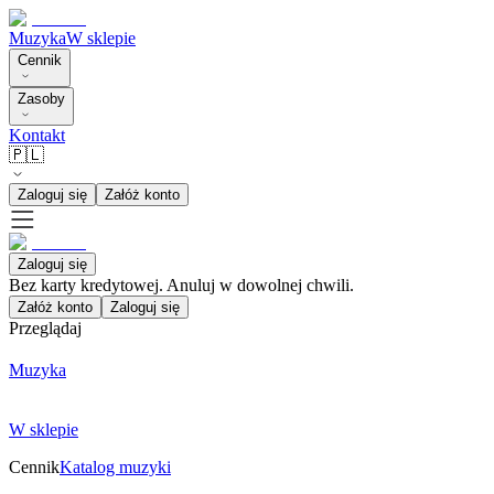
Muzyka
W sklepie
Cennik
Zasoby
Kontakt
🇵🇱
Zaloguj się
Załóż konto
Zaloguj się
Bez karty kredytowej. Anuluj w dowolnej chwili.
Załóż konto
Zaloguj się
Przeglądaj
Muzyka
W sklepie
Cennik
Katalog muzyki