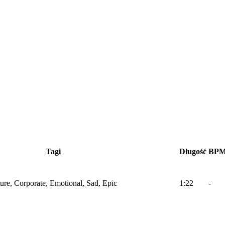
Tagi
Długość
BP
ture, Corporate, Emotional, Sad, Epic
1:22
-