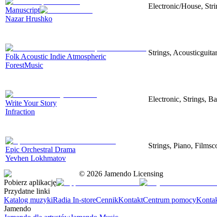
Electronic/House, Str
Manuscript
Nazar Hrushko
Strings, Acousticguita
Folk Acoustic Indie Atmospheric
ForestMusic
Electronic, Strings, B
Write Your Story
Infraction
Strings, Piano, Filmsc
Epic Orchestral Drama
Yevhen Lokhmatov
©
2026
Jamendo Licensing
Pobierz aplikację
Przydatne linki
Katalog muzyki
Radia In-store
Cennik
Kontakt
Centrum pomocy
Konta
Jamendo