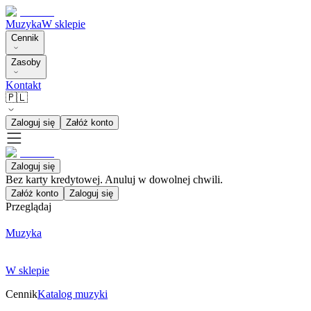
Muzyka
W sklepie
Cennik
Zasoby
Kontakt
🇵🇱
Zaloguj się
Załóż konto
Zaloguj się
Bez karty kredytowej. Anuluj w dowolnej chwili.
Załóż konto
Zaloguj się
Przeglądaj
Muzyka
W sklepie
Cennik
Katalog muzyki