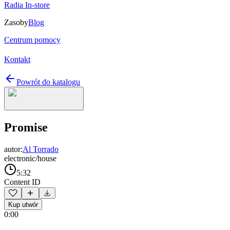
Radia In-store
Zasoby
Blog
Centrum pomocy
Kontakt
Powrót do katalogu
Promise
autor:
Al Torrado
electronic/house
5:32
Content ID
Kup utwór
0:00