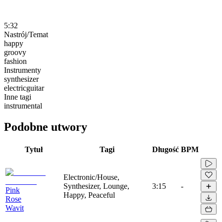
5:32
Nastrój/Temat
happy
groovy
fashion
Instrumenty
synthesizer
electricguitar
Inne tagi
instrumental
Podobne utwory
Tytuł
Tagi
Długość
BPM
Electronic/House,
Synthesizer, Lounge,
3:15
-
Pink
Happy, Peaceful
Rose
Wavit