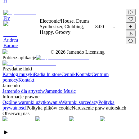
H
Fly
Electronic/House, Drums,
Synthesizer, Clubbing,
8:00
-
Happy, Groovy
Andrea
Barone
©
2026
Jamendo Licensing
Pobierz aplikację
Przydatne linki
Katalog muzyki
Radia In-store
Cennik
Kontakt
Centrum
pomocy
Kontakt
Jamendo
Jamendo dla artystów
Jamendo Music
Informacje prawne
Ogólne warunki użytkowania
Warunki sprzedaży
Polityka
prywatności
Polityka plików cookie
Naruszenie praw autorskich
Obserwuj nas