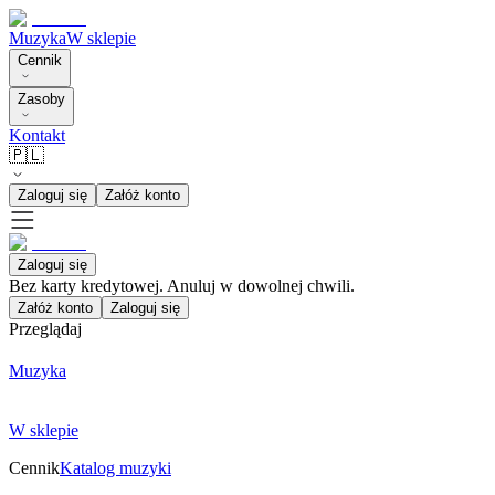
Muzyka
W sklepie
Cennik
Zasoby
Kontakt
🇵🇱
Zaloguj się
Załóż konto
Zaloguj się
Bez karty kredytowej. Anuluj w dowolnej chwili.
Załóż konto
Zaloguj się
Przeglądaj
Muzyka
W sklepie
Cennik
Katalog muzyki