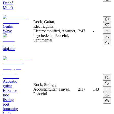
Daché
Monét
Rock, Guitar,
Guitar
Electricguitar,
Wave
Electroamplified, Abstract,
2:47
-
Psychedelic, Peaceful,
Sentimental
ninjatea
Acoustic
Rock, Strings,
guitar
Acousticguitar, Travel,
2:17
143
Enka Ice
Peaceful
floe
fishing
port
humanity
C_O