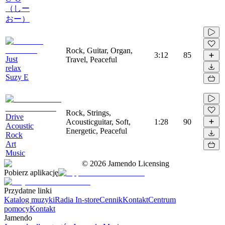
（しー
おー）
Rock, Guitar, Organ,
3:12
85
Just
Travel, Peaceful
relax
Suzy E
Rock, Strings,
Drive
Acousticguitar, Soft,
1:28
90
Acoustic
Energetic, Peaceful
Rock
Art
Music
©
2026
Jamendo Licensing
Pobierz aplikację
Przydatne linki
Katalog muzyki
Radia In-store
Cennik
Kontakt
Centrum
pomocy
Kontakt
Jamendo