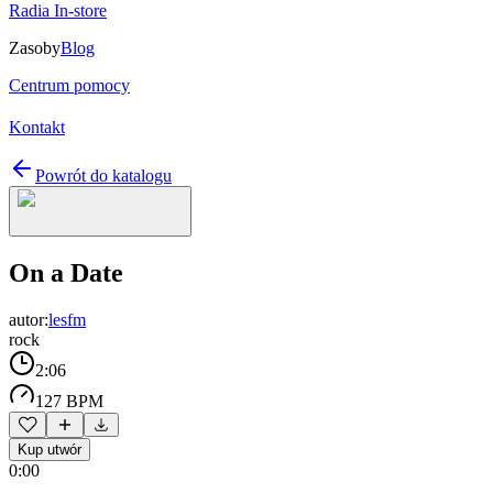
Radia In-store
Zasoby
Blog
Centrum pomocy
Kontakt
Powrót do katalogu
On a Date
autor:
lesfm
rock
2:06
127 BPM
Kup utwór
0:00