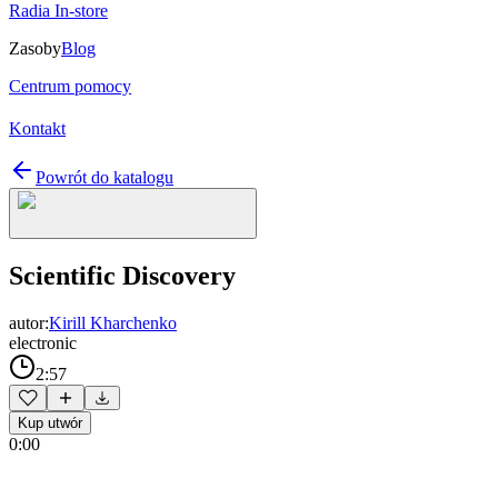
Radia In-store
Zasoby
Blog
Centrum pomocy
Kontakt
Powrót do katalogu
Scientific Discovery
autor:
Kirill Kharchenko
electronic
2:57
Kup utwór
0:00