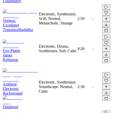
Lokhmatov
Electronic, Synthesizer,
Scifi, Neutral,
2:59
-
Vermos:
Melancholic, Strange
Exoplanet
TransistorBudddha
Electronic, Drums,
4:26
-
Exo Planet
Synthesizer, Soft, Calm
James
Robinson
Electronic, Synthesizer,
Ambient
Soundscape, Neutral,
2:30
-
Electronic
Calm
Background
Databend