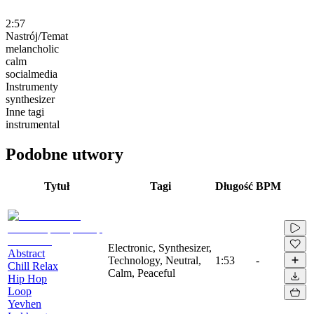
2:57
Nastrój/Temat
melancholic
calm
socialmedia
Instrumenty
synthesizer
Inne tagi
instrumental
Podobne utwory
Tytuł
Tagi
Długość
BPM
Electronic, Synthesizer,
Abstract
Technology, Neutral,
1:53
-
Chill Relax
Calm, Peaceful
Hip Hop
Loop
Yevhen