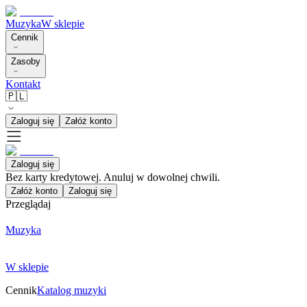
Muzyka
W sklepie
Cennik
Zasoby
Kontakt
🇵🇱
Zaloguj się
Załóż konto
Zaloguj się
Bez karty kredytowej. Anuluj w dowolnej chwili.
Załóż konto
Zaloguj się
Przeglądaj
Muzyka
W sklepie
Cennik
Katalog muzyki