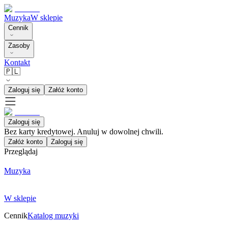
Muzyka
W sklepie
Cennik
Zasoby
Kontakt
🇵🇱
Zaloguj się
Załóż konto
Zaloguj się
Bez karty kredytowej. Anuluj w dowolnej chwili.
Załóż konto
Zaloguj się
Przeglądaj
Muzyka
W sklepie
Cennik
Katalog muzyki