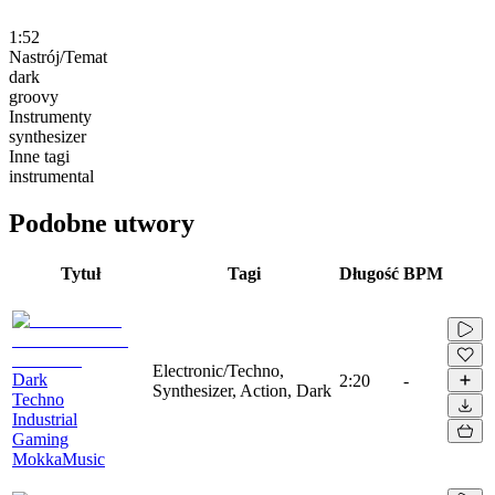
1:52
Nastrój/Temat
dark
groovy
Instrumenty
synthesizer
Inne tagi
instrumental
Podobne utwory
Tytuł
Tagi
Długość
BPM
Electronic/Techno,
Dark
2:20
-
Synthesizer, Action, Dark
Techno
Industrial
Gaming
MokkaMusic