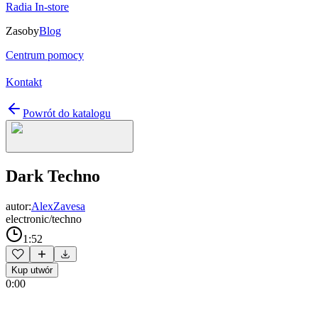
Radia In-store
Zasoby
Blog
Centrum pomocy
Kontakt
Powrót do katalogu
Dark Techno
autor:
AlexZavesa
electronic/techno
1:52
Kup utwór
0:00