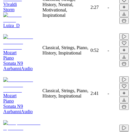
Vivaldi
History, Neutral,
2:27
-
Storm
Motivational,
Inspirational
Luiza_D
Classical, Strings, Piano,
0:52
-
Mozart
History, Inspirational
Piano
Sonata N9
AurbanniAudio
Classical, Strings, Piano,
2:41
-
Mozart
History, Inspirational
Piano
Sonata N9
AurbanniAudio