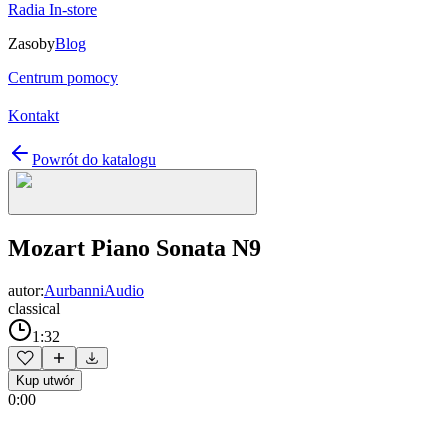
Radia In-store
Zasoby
Blog
Centrum pomocy
Kontakt
Powrót do katalogu
Mozart Piano Sonata N9
autor:
AurbanniAudio
classical
1:32
Kup utwór
0:00