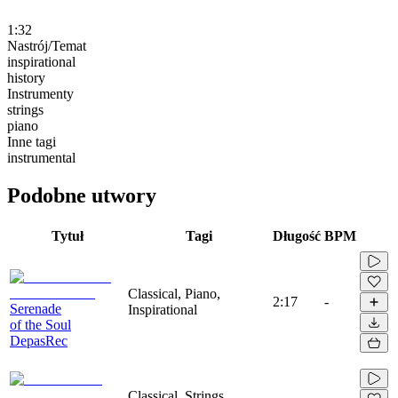
1:32
Nastrój/Temat
inspirational
history
Instrumenty
strings
piano
Inne tagi
instrumental
Podobne utwory
Tytuł
Tagi
Długość
BPM
Classical, Piano,
2:17
-
Serenade
Inspirational
of the Soul
DepasRec
Classical, Strings,