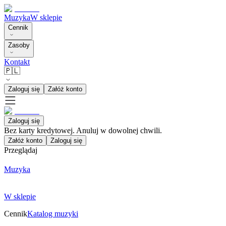
Muzyka
W sklepie
Cennik
Zasoby
Kontakt
🇵🇱
Zaloguj się
Załóż konto
Zaloguj się
Bez karty kredytowej. Anuluj w dowolnej chwili.
Załóż konto
Zaloguj się
Przeglądaj
Muzyka
W sklepie
Cennik
Katalog muzyki