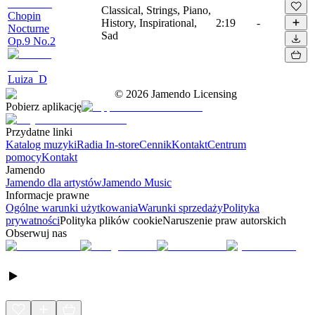
Classical, Strings, Piano,
Chopin
History, Inspirational,
2:19
-
Nocturne
Sad
Op.9 No.2
Luiza_D
©
2026
Jamendo Licensing
Pobierz aplikację
Przydatne linki
Katalog muzyki
Radia In-store
Cennik
Kontakt
Centrum
pomocy
Kontakt
Jamendo
Jamendo dla artystów
Jamendo Music
Informacje prawne
Ogólne warunki użytkowania
Warunki sprzedaży
Polityka
prywatności
Polityka plików cookie
Naruszenie praw autorskich
Obserwuj nas