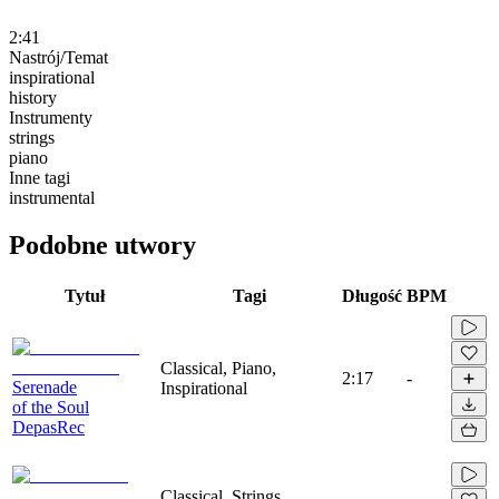
2:41
Nastrój/Temat
inspirational
history
Instrumenty
strings
piano
Inne tagi
instrumental
Podobne utwory
Tytuł
Tagi
Długość
BPM
Classical, Piano,
2:17
-
Serenade
Inspirational
of the Soul
DepasRec
Classical, Strings,