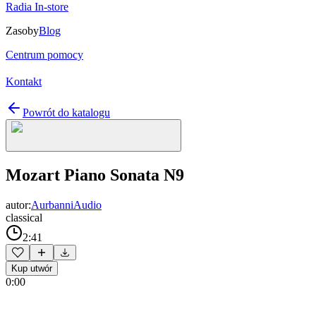
Radia In-store
Zasoby
Blog
Centrum pomocy
Kontakt
Powrót do katalogu
Mozart Piano Sonata N9
autor:
AurbanniAudio
classical
2:41
Kup utwór
0:00