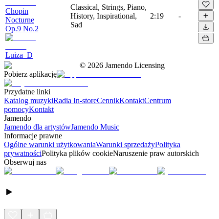
Classical, Strings, Piano,
Chopin
History, Inspirational,
2:19
-
Nocturne
Sad
Op.9 No.2
Luiza_D
©
2026
Jamendo Licensing
Pobierz aplikację
Przydatne linki
Katalog muzyki
Radia In-store
Cennik
Kontakt
Centrum
pomocy
Kontakt
Jamendo
Jamendo dla artystów
Jamendo Music
Informacje prawne
Ogólne warunki użytkowania
Warunki sprzedaży
Polityka
prywatności
Polityka plików cookie
Naruszenie praw autorskich
Obserwuj nas