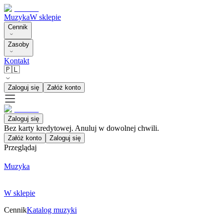
Muzyka
W sklepie
Cennik
Zasoby
Kontakt
🇵🇱
Zaloguj się
Załóż konto
Zaloguj się
Bez karty kredytowej. Anuluj w dowolnej chwili.
Załóż konto
Zaloguj się
Przeglądaj
Muzyka
W sklepie
Cennik
Katalog muzyki